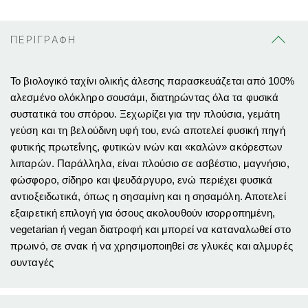
ΠΕΡΙΓΡΑΦΗ
Το βιολογικό ταχίνι ολικής άλεσης παρασκευάζεται από 100%
αλεσμένο ολόκληρο σουσάμι, διατηρώντας όλα τα φυσικά
συστατικά του σπόρου. Ξεχωρίζει για την πλούσια, γεμάτη
γεύση και τη βελούδινη υφή του, ενώ αποτελεί φυσική πηγή
φυτικής πρωτεΐνης, φυτικών ινών και «καλών» ακόρεστων
λιπαρών. Παράλληλα, είναι πλούσιο σε ασβέστιο, μαγνήσιο,
φώσφορο, σίδηρο και ψευδάργυρο, ενώ περιέχει φυσικά
αντιοξειδωτικά, όπως η σησαμίνη και η σησαμόλη. Αποτελεί
εξαιρετική επιλογή για όσους ακολουθούν ισορροπημένη,
vegetarian ή vegan διατροφή και μπορεί να καταναλωθεί στο
πρωινό, σε σνακ ή να χρησιμοποιηθεί σε γλυκές και αλμυρές
συνταγές