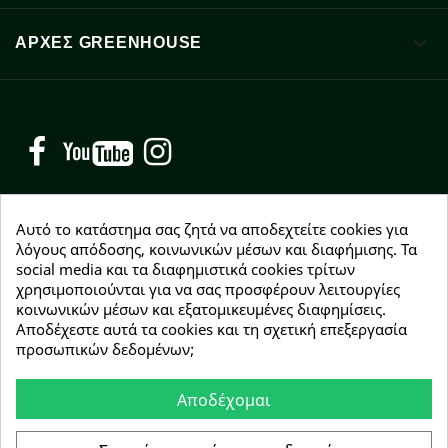

ΑΡΧΈΣ GREENHOUSE
Facebook
YouTube
Instagram
Αυτό το κατάστημα σας ζητά να αποδεχτείτε cookies για
λόγους απόδοσης, κοινωνικών μέσων και διαφήμισης. Τα
social media και τα διαφημιστικά cookies τρίτων
NEWSLETTER
χρησιμοποιούνται για να σας προσφέρουν λειτουργίες
Εγγραφείτε δωρεάν και θα είστε οι πρώτοι που θα
κοινωνικών μέσων και εξατομικευμένες διαφημίσεις.
λάβετε τα νέα μας γύρω από προσφορές, εκπτώσεις
Αποδέχεστε αυτά τα cookies και τη σχετική επεξεργασία
και νέα προϊόντα.
προσωπικών δεδομένων;
Αποδέχομαι
Συμφωνώ με τους
όρους χρήσης