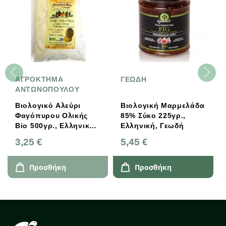
ΜΑ
ΓΕΩΔΗ
ΒΙΟΑΓΡΟΣ
ΟΥΛΟΥ
Αλεύρι
Βιολογική Μαρμελάδα
Βιοαγρός Βιολ
 Ολικής
85% Σύκο 225γρ.,
Φακές Μαύρες 
, Ελληνικό,
Ελληνική, Γεωδή
500g
5,45 €
5,00 €
υλου
ήκη
Προσθήκη
Προσθήκη