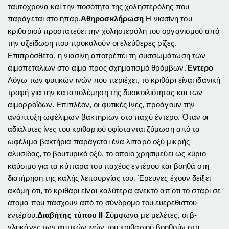
ταυτόχρονα και την ποσότητα της χοληστερόλης που
παράγεται στο ήπαρ.
Αθηροσκλήρωση
Η νιασίνη του
κριθαριού προστατεύει την χοληστερόλη του οργανισμού από
την οξείδωση που προκαλούν οι ελεύθερες ρίζες.
Επιπρόσθετα, η νιασίνη αποτρέπει τη συσσωμάτωση των
αιμοπεταλίων στο αίμα προς σχηματισμό θρόμβων.
Έντερο
Λόγω των φυτικών ινών που περιέχει, το κριθάρι είναι ιδανική
τροφή για την καταπολέμηση της δυσκοιλιότητας και των
αιμορροΐδων. Επιπλέον, οι φυτικές ίνες, προάγουν την
ανάπτυξη ωφέλιμων βακτηρίων στο παχύ έντερο. Όταν οι
αδιάλυτες ίνες του κριθαριού υφίστανται ζύμωση από τα
ωφέλιμα βακτήρια παράγεται ένα λιπαρό οξύ μικρής
αλυσίδας, το βουτυρικό οξύ, το οποίο χρησιμεύει ως κύριο
καύσιμο για τα κύτταρα του παχέος εντέρου και βοηθά στη
διατήρηση της καλής λειτουργίας του. Έρευνες έχουν δείξει
ακόμη ότι, το κριθάρι είναι καλύτερα ανεκτό απ'ότι το στάρι σε
άτομα που πάσχουν από το σύνδρομο του ευερέθιστου
εντέρου.
Διαβήτης τύπου ΙΙ
Σύμφωνα με μελέτες, οι β-
γλυκάνες των φυτικών ινών του κριθαριού βοηθούν στη