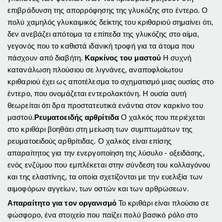
επιβράδυνση της απορρόφησης της γλυκόζης στο έντερο. Ο
πολύ χαμηλός γλυκαιμικός δείκτης του κριθαριού σημαίνει ότι,
δεν ανεβάζει απότομα τα επίπεδα της γλυκόζης στο αίμα,
γεγονός που το καθιστά ιδανική τροφή για τα άτομα που
πάσχουν από διαβήτη.
Καρκίνος του μαστού
Η συχνή
κατανάλωση πλούσιου σε λιγνάνες, αναποφλοίωτου
κριθαριού έχει ως αποτέλεσμα το σχηματισμό μιας ουσίας στο
έντερο, που ονομάζεται εντερολακτόνη. Η ουσία αυτή
θεωρείται ότι δρα προστατευτικά ενάντια στον καρκίνο του
μαστού.
Ρευματοειδής αρθρίτιδα
Ο χαλκός που περιέχεται
στο κριθάρι βοηθάει στη μείωση των συμπτωμάτων της
ρευματοειδούς αρθρίτιδας. Ο χαλκός είναι επίσης
απαραίτητος για την ενεργοποίηση της λύσυλο - οξειδάσης,
ενός ενζύμου που εμπλέκεται στην σύνδεση του κολλαγόνου
και της ελαστίνης, τα οποία σχετίζονται με την ευελιξία των
αιμοφόρων αγγείων, των οστών και των αρθρώσεων.
Απαραίτητο για τον οργανισμό
Το κριθάρι είναι πλούσιο σε
φώσφορο, ένα στοιχείο που παίζει πολύ βασικό ρόλο στο