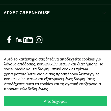

ΑΡΧΈΣ GREENHOUSE
Facebook
YouTube
Instagram
Αυτό το κατάστημα σας ζητά να αποδεχτείτε cookies για
λόγους απόδοσης, κοινωνικών μέσων και διαφήμισης. Τα
social media και τα διαφημιστικά cookies τρίτων
NEWSLETTER
χρησιμοποιούνται για να σας προσφέρουν λειτουργίες
Εγγραφείτε δωρεάν και θα είστε οι πρώτοι που θα
κοινωνικών μέσων και εξατομικευμένες διαφημίσεις.
λάβετε τα νέα μας γύρω από προσφορές, εκπτώσεις
Αποδέχεστε αυτά τα cookies και τη σχετική επεξεργασία
και νέα προϊόντα.
προσωπικών δεδομένων;
Αποδέχομαι
Συμφωνώ με τους
όρους χρήσης