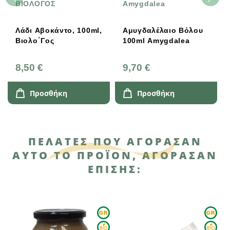
ΒΙΟΛΟΓΟΣ
Amygdalea
Ό
Λάδι Αβοκάντο, 100ml,
Αμυγδαλέλαιο Βόλου
O
Βιολο΄γος
100ml Amygdalea
Λ
8,50 €
9,70 €
5
Προσθήκη
Προσθήκη
ΠΕΛΆΤΕΣ ΠΟΥ ΑΓΌΡΑΣΑΝ
ΑΥΤΌ ΤΟ ΠΡΟΪΌΝ, ΑΓΌΡΑΣΑΝ
ΕΠΊΣΗΣ: