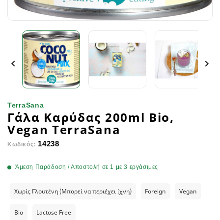


TerraSana
Γάλα Καρύδας 200ml Bio,
Vegan TerraSana
14238
Κωδικός:
Άμεση Παράδοση / Αποστολή σε 1 με 3 εργάσιμες
Χωρίς Γλουτένη (Μπορεί να περιέχει ίχνη)
Foreign
Vegan
Bio
Lactose Free