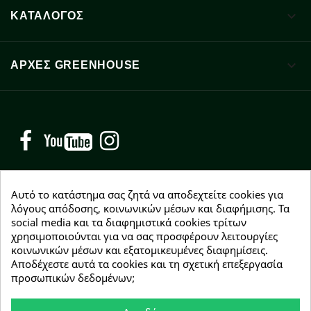

ΚΑΤΑΛΟΓΟΣ

ΑΡΧΈΣ GREENHOUSE
Facebook
YouTube
Instagram
Αυτό το κατάστημα σας ζητά να αποδεχτείτε cookies για
λόγους απόδοσης, κοινωνικών μέσων και διαφήμισης. Τα
social media και τα διαφημιστικά cookies τρίτων
NEWSLETTER
χρησιμοποιούνται για να σας προσφέρουν λειτουργίες
Εγγραφείτε δωρεάν και θα είστε οι πρώτοι που θα
κοινωνικών μέσων και εξατομικευμένες διαφημίσεις.
λάβετε τα νέα μας γύρω από προσφορές, εκπτώσεις
Αποδέχεστε αυτά τα cookies και τη σχετική επεξεργασία
και νέα προϊόντα.
προσωπικών δεδομένων;