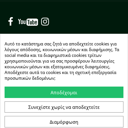
Facebook
YouTube
Instagram
Αυτό το κατάστημα σας ζητά να αποδεχτείτε cookies για
λόγους απόδοσης, κοινωνικών μέσων και διαφήμισης. Τα
social media και τα διαφημιστικά cookies τρίτων
NEWSLETTER
χρησιμοποιούνται για να σας προσφέρουν λειτουργίες
Εγγραφείτε δωρεάν και θα είστε οι πρώτοι που θα
κοινωνικών μέσων και εξατομικευμένες διαφημίσεις.
λάβετε τα νέα μας γύρω από προσφορές, εκπτώσεις
Αποδέχεστε αυτά τα cookies και τη σχετική επεξεργασία
και νέα προϊόντα.
προσωπικών δεδομένων;
Αποδέχομαι
Συμφωνώ με τους
όρους χρήσης
Συνεχίστε χωρίς να αποδεχτείτε
Διαμόρφωση
Copyright © 2026 Greenhousebio