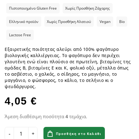
Πιστοποιημένο Gluten Free
Χωρίς Προσθήκη Ζάχαρης
Ελληνικό προϊόν
Χωρίς Προσθήκη Αλατιού
Vegan
Bio
Lactose Free
Εξαιρετικής ποιότητας αλεύρι από 100% φαγόπυρο
βιολογικής καλλιέργειας. Το φαγόπυρο δεν περιέχει
γλουτένη ενώ είναι πλούσιο σε πρωτεΐνη, βιταμίνες της
ομάδας Β, βιταμίνες Ε και Κ, φολικό οξύ, μέταλλα όπως
το ασβέστιο, ο χαλκός, ο σίδηρος, το μαγνήσιο, το
μαγγάνιο, ο φώσφορος, το κάλιο, το σελήνιο κι ο
ψευδάργυρος.
4,05 €
Άμεση διαθέσιμη ποσότητα
4
τεμάχια.
Προσθήκη στο Καλάθι