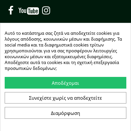
Facebook
YouTube
Instagram
Αυτό το κατάστημα σας ζητά να αποδεχτείτε cookies για
λόγους απόδοσης, κοινωνικών μέσων και διαφήμισης. Τα
social media και τα διαφημιστικά cookies τρίτων
NEWSLETTER
χρησιμοποιούνται για να σας προσφέρουν λειτουργίες
Εγγραφείτε δωρεάν και θα είστε οι πρώτοι που θα
κοινωνικών μέσων και εξατομικευμένες διαφημίσεις.
λάβετε τα νέα μας γύρω από προσφορές, εκπτώσεις
Αποδέχεστε αυτά τα cookies και τη σχετική επεξεργασία
και νέα προϊόντα.
προσωπικών δεδομένων;
Αποδέχομαι
Συμφωνώ με τους
όρους χρήσης
Συνεχίστε χωρίς να αποδεχτείτε
Διαμόρφωση
Copyright © 2026 Greenhousebio
Αρ. ΓΕΜΗ: 146728304000
e-Shop by Synergic Software
Συγκατάθεση για cookie