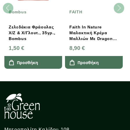
Bombus
FAITH
Ζελεδάκια Φράουλας
Faith In Nature
Χ/Ζ & Χ/Γλουτ., 35γρ.,
Μαλακτική Κρέμα
Bombus
Μαλλιών Με Dragon
Fruit 400ml
1,50 €
8,90 €
Προσθήκη
Προσθήκη
Μητροπολίτη Καλίδου 108