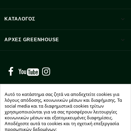

ΚΑΤΑΛΟΓΟΣ

ΑΡΧΈΣ GREENHOUSE
Facebook
YouTube
Instagram
Αυτό το κατάστημα σας ζητά να αποδεχτείτε cookies για
λόγους απόδοσης, κοινωνικών μέσων και διαφήμισης. Τα
social media και τα διαφημιστικά cookies τρίτων
NEWSLETTER
χρησιμοποιούνται για να σας προσφέρουν λειτουργίες
Εγγραφείτε δωρεάν και θα είστε οι πρώτοι που θα
κοινωνικών μέσων και εξατομικευμένες διαφημίσεις.
λάβετε τα νέα μας γύρω από προσφορές, εκπτώσεις
Αποδέχεστε αυτά τα cookies και τη σχετική επεξεργασία
και νέα προϊόντα.
προσωπικών δεδομένων;