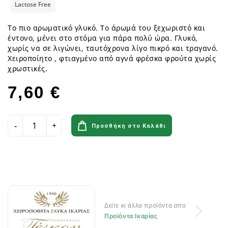
Lactose Free
Το πιο αρω­μα­τικό γλυκό. Το άρωμά του ξεχω­ρι­στό και
έντονο, μένει στο στόμα για πάρα πολύ ώρα. Γλυκό,
χωρίς να σε λιγώ­νει, ταυ­τό­χρονα λίγο πικρό και τραγανό.
Χειροποίητο , φτιαγμένο από αγνά φρέσκα φρούτα χωρίς
χρωστικές.
7,60 €
Προσθήκη στο Καλάθι
Δείτε κι άλλα προϊόντα απο
Προϊόντα Ικαρίας