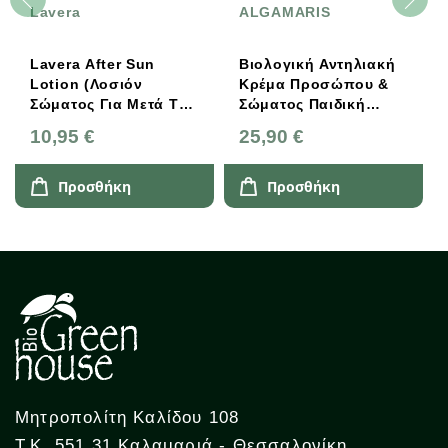
Lavera
ALGAMARIS
Lavera After Sun
Βιολογική Αντηλιακή
Lotion (Λοσιόν
Κρέμα Προσώπου &
Σώματος Για Μετά Την
Σώματος Παιδική
Έκθεση Στον Ήλιο)
SPF50 Bio 100ml
10,95 €
25,90 €
200ml
Algamaris,
Laboratoires De
Biarritz
Προσθήκη
Προσθήκη
Μητροπολίτη Καλίδου 108
Τ.Κ. 551 31 Καλαμαριά - Θεσσαλονίκη