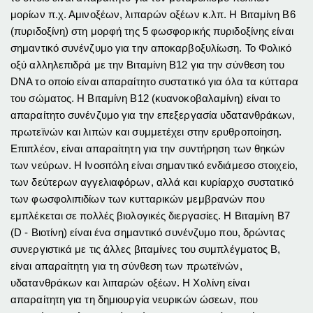
μορίων π.χ. Αμινοξέων, λιπαρών οξέων κ.λπ. Η Βιταμίνη Β6
(πυριδοξίνη) στη μορφή της 5 φωσφορικής πυριδοξίνης είναι
σημαντικό συνένζυμο για την αποκαρβοξυλίωση. Το Φολικό
οξύ αλληλεπιδρά με την Βιταμίνη Β12 για την σύνθεση του
DNA το οποίο είναι απαραίτητο συστατικό για όλα τα κύτταρα
του σώματος. Η Βιταμίνη Β12 (κυανοκοβαλαμίνη) είναι το
απαραίτητο συνένζυμο για την επεξεργασία υδατανθράκων,
πρωτεϊνών και λιπών και συμμετέχει στην ερυθροποίηση.
Επιπλέον, είναι απαραίτητη για την συντήρηση των θηκών
των νεύρων. Η Ινοσιτόλη είναι σημαντικό ενδιάμεσο στοιχείο,
των δεύτερων αγγελιαφόρων, αλλά και κυρίαρχο συστατικό
των φωσφολιπιδίων των κυτταρικών μεμβρανών που
εμπλέκεται σε πολλές βιολογικές διεργασίες. Η Βιταμίνη Β7
(D - Βιοτίνη) είναι ένα σημαντικό συνένζυμο που, δρώντας
συνεργιστικά με τις άλλες βιταμίνες του συμπλέγματος Β,
είναι απαραίτητη για τη σύνθεση των πρωτεϊνών,
υδατανθράκων και λιπαρών οξέων. Η Χολίνη είναι
απαραίτητη για τη δημιουργία νευρικών ώσεων, που