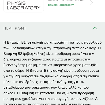
Δείτε κι άλλα προϊόντα απο
physis laboratory
ΠΕΡΙΓΡΑΦΗ
Η Βιταμίνη Β1 (θειαμίνη)είναι απαραίτητη για τον μεταβολισμό
των υδατανθράκων και για την παραγωγή ακετυλοχολίνης. Η
Βιταμίνη Β2 (ριβοφλαβίνη) είναι πρόδρομη μορφή για την
δημιουργία συνενζύμων αφού πρώτα μετατραπεί στην
βιοενεργή της μορφή, ώστε να μπορέσει να χρησιμοποιηθεί
από το σώμα. Η Βιταμίνη Β3 (νιασίνη) είναι πρόδρομη μορφή
για την δημιουργία συνενζύμων και διαδραματίζει σημαντικό
ρόλο στις αντιδράσεις μεταφοράς ενέργειας για τον
μεταβολισμό των σακχάρων, των λιπών αλλά και του
αλκοόλ. Η Βιταμίνη Β5 (παντοθενικό οξύ) είναι πρόδρομη
μορφή που χρειάζεται για την παραγωγή του συνενζύμου Α
το οποίο είναι απαραίτητο για τον μεταβολισμό πολλών