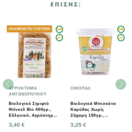
ΕΠΊΣΗΣ:
ΑΝΑΜΈΝΕΤΑΙ ΣΎΝΤΟΜΑ
ΑΓΡΟΚΤΗΜΑ
ΟΙΚΟΠΑΛ
ΑΝΤΩΝΟΠΟΥΛΟΥ
Βιολογικό Στριφτό
Βιολογικά Μπισκότα
Ντίνκελ Bio 400γρ.,
Καρύδας Χωρίς
Ελληνικό, Αγρόκτημα
Ζάχαρη 150γρ.,
Αντωνόπουλου
Ελληνικά, Οικοπάλ
3,40 €
3,25 €