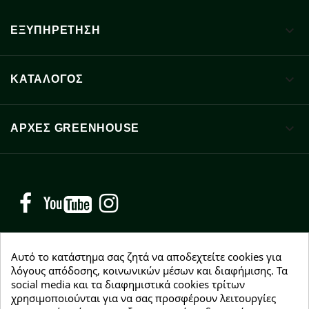

ΕΞΥΠΗΡΕΤΗΣΗ

ΚΑΤΑΛΟΓΟΣ

ΑΡΧΈΣ GREENHOUSE
Facebook
YouTube
Instagram
Αυτό το κατάστημα σας ζητά να αποδεχτείτε cookies για
λόγους απόδοσης, κοινωνικών μέσων και διαφήμισης. Τα
social media και τα διαφημιστικά cookies τρίτων
NEWSLETTER
χρησιμοποιούνται για να σας προσφέρουν λειτουργίες
Εγγραφείτε δωρεάν και θα είστε οι πρώτοι που θα