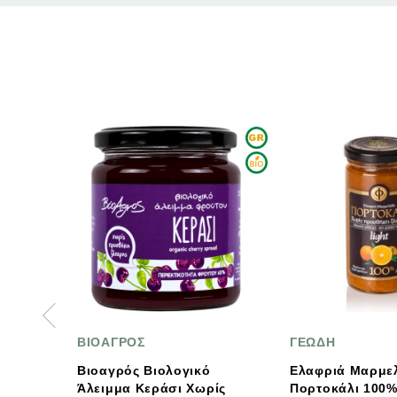
ΟΣ
ΓΕΩΔΗ
ΒΙ
ς Βιολογικό
Ελαφριά Μαρμελάδα
Βιο
 Κεράσι Χωρίς
Πορτοκάλι 100% Φρούτο
Φρο