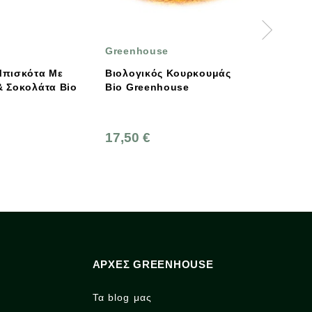
Greenhouse
Rapunzel
Βιολογικός Κουρκουμάς
Rapunzel Βιολογικοί
Bio Greenhouse
Χουρμάδες Χωρίς
Κουκούτσι 500g
17,50 €
7,50 €
ΑΡΧΈΣ GREENHOUSE
Τα blog μας