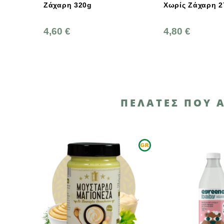
 320g
Χωρίς Ζάχαρη 270γρ.,
Χωρ
Ελληνική, Γεωδή
Βιο
4,80 €
5,4
ΠΕΛΆΤΕΣ ΠΟΥ 