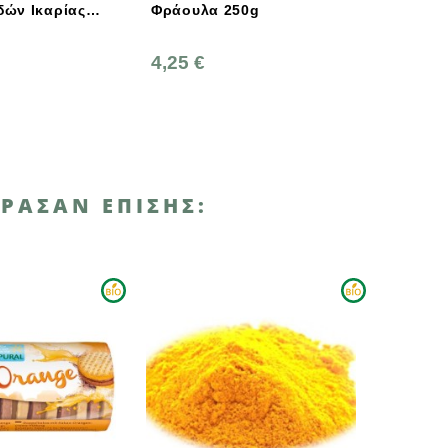
Φράουλα 250g
Φρούτο Χωρίς Ζάχαρη
270γρ., Ελληνική, Γεωδή
4,25 €
5,45 €
ΡΑΣΑΝ ΕΠΊΣΗΣ: