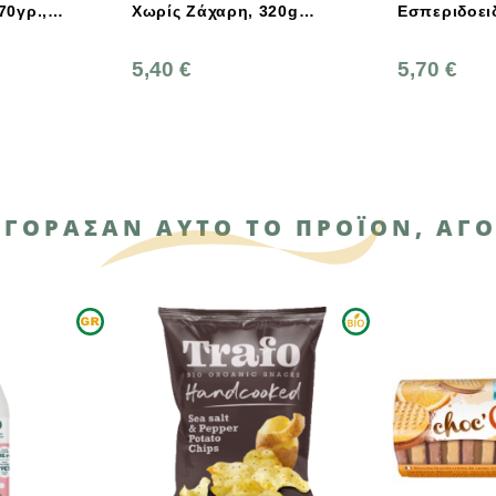
ίς Ζάχαρη, 320g
Εσπεριδοειδών Ικαρίας
αγρός
240g
0 €
5,70 €
ΑΓΌΡΑΣΑΝ ΑΥΤΌ ΤΟ ΠΡΟΪΌΝ, ΑΓΌ