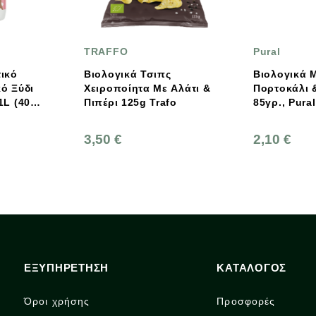
RAFFO
Pural
ολογικά Τσιπς
Βιολογικά Μπισκότα Με
ιροποίητα Με Αλάτι &
Πορτοκάλι & Σοκολάτα Bio
Πιπέρι 125g Trafo
85γρ., Pural
50 €
2,10 €
ΕΞΥΠΗΡΕΤΗΣΗ
ΚΑΤΑΛΟΓΟΣ
Όροι χρήσης
Προσφορές