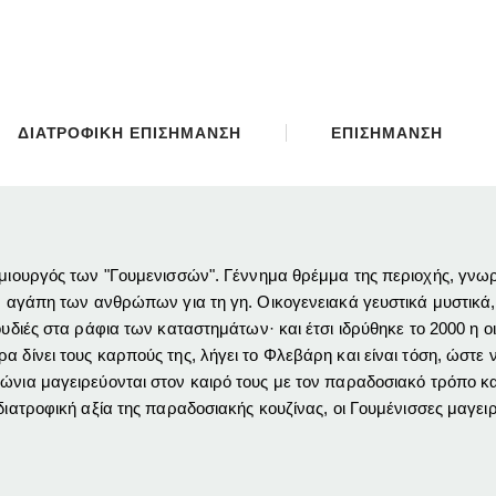
ΔΙΑΤΡΟΦΙΚΗ ΕΠΙΣΗΜΑΝΣΗ
ΕΠΙΣΗΜΑΝΣΗ
.
ημιουργός των "Γουμενισσών". Γέννημα θρέμμα της περιοχής, γνωρί
ην αγάπη των ανθρώπων για τη γη. Οικογενειακά γευστικά μυστικά
ουδιές στα ράφια των καταστημάτων· και έτσι ιδρύθηκε το 2000 η ο
 δίνει τους καρπούς της, λήγει το Φλεβάρη και είναι τόση, ώστε ν
ώνια μαγειρεύονται στον καιρό τους με τον παραδοσιακό τρόπο κα
διατροφική αξία της παραδοσιακής κουζίνας, οι Γουμένισσες μαγει