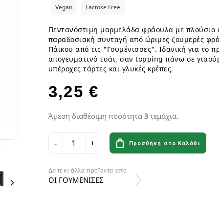
ια
Παγωτά GF
Φυτικά επιδόρπια
Γυμναστήριο & Διατροφή
Λιπαρά Οξέα - Αμινοξέα
Vegan
Lactose Free
Οδοντόβουρτσες
Ροφήματα Δημητριακών GF
Μπάρες & Σνακς
Preworkout
Προβιοτικά για το στόμα
Πεντανόστιμη μαρμελάδα φράουλα με πλούσιο 
Σάλτσες & Μουστάρδες GF
Καύση Λίπους & Απώλεια βάρ
παραδοσιακή συνταγή από ώριμες ζουμερές φρά
Σοκολάτες & Μπισκότα GF
Σκόνες Πρωτεϊνης
κά
ειρά
Πάικου από τις "Γουμένισσες". Ιδανική για το π
Φυτικά Εδέσματα & Μαργαρίνη GF
Μπάρες ενέργειας & Μπάρες Π
 Σειρά
απογευματινό τσάι, σαν topping πάνω σε γιαούρ
Χυμοί Φρούτων & Λαχανικών GF
Εργογόνα Βοηθήματα
ειρά
υπέροχες τάρτες και γλυκές κρέπες.
Ψωμί & Κράκερς GF
Βιταμίνες , Μέταλλα & Ιχνοστο
3,25 €
Vegan Αθλητική Διατροφή
Ενεργειακά Ποτά
Αιθέρια Έλαια
Αξεσουάρ Αθλητών
Άμεση διαθέσιμη ποσότητα
3
τεμάχια.
Έλαια μασάζ
Αιθέρια Έλαια Χώρου
Προσθήκη στο Καλάθι
Flora & Udo 's Choice - Συμπ
Δείτε κι άλλα προϊόντα απο
Διατροφής
ΟΙ ΓΟΥΜΕΝΙΣΕΣ

Πεπτικά Ένζυμα
Ανακούφιση πεπτικού