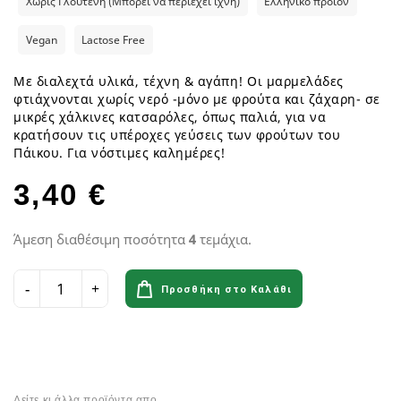
Χωρίς Γλουτένη (Μπορεί να περιέχει ίχνη)
Ελληνικό προϊόν
Vegan
Lactose Free
Με διαλεχτά υλικά, τέχνη & αγάπη! Οι µαρµελάδες
φτιάχνονται χωρίς νερό -µόνο µε φρούτα και ζάχαρη- σε
µικρές χάλκινες κατσαρόλες, όπως παλιά, για να
κρατήσουν τις υπέροχες γεύσεις των φρούτων του
Πάικου. Για νόστιμες καλημέρες!
3,40 €
Άμεση διαθέσιμη ποσότητα
4
τεμάχια.
Προσθήκη στο Καλάθι
Δείτε κι άλλα προϊόντα απο