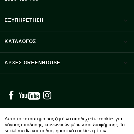

ΕΞΥΠΗΡΕΤΗΣΗ

ΚΑΤΑΛΟΓΟΣ

ΑΡΧΈΣ GREENHOUSE
Facebook
YouTube
Instagram
Αυτό το κατάστημα σας ζητά να αποδεχτείτε cookies για
λόγους απόδοσης, κοινωνικών μέσων και διαφήμισης. Τα
social media και τα διαφημιστικά cookies τρίτων
NEWSLETTER