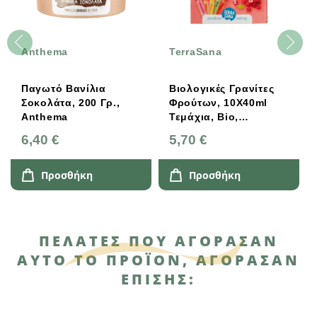
Anthema
TerraSana
Παγωτό Βανίλια
Βιολογικές Γρανίτες
Σοκολάτα, 200 Γρ.,
Φρούτων, 10X40ml
Anthema
Τεμάχια, Bio,
TerraSana
6,40 €
5,70 €
Προσθήκη
Προσθήκη
ΠΕΛΆΤΕΣ ΠΟΥ ΑΓΌΡΑΣΑΝ
ΑΥΤΌ ΤΟ ΠΡΟΪΌΝ, ΑΓΌΡΑΣΑΝ
ΕΠΊΣΗΣ: