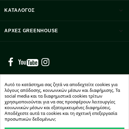

ΚΑΤΑΛΟΓΟΣ

ΑΡΧΈΣ GREENHOUSE
Facebook
YouTube
Instagram
Αυτό το κατάστημα σας ζητά να αποδεχτείτε cookies για
λόγους απόδοσης, κοινωνικών μέσων και διαφήμισης. Τα
social media και τα διαφημιστικά cookies τρίτων
NEWSLETTER
χρησιμοποιούνται για να σας προσφέρουν λειτουργίες
Εγγραφείτε δωρεάν και θα είστε οι πρώτοι που θα
κοινωνικών μέσων και εξατομικευμένες διαφημίσεις.
λάβετε τα νέα μας γύρω από προσφορές, εκπτώσεις
Αποδέχεστε αυτά τα cookies και τη σχετική επεξεργασία
και νέα προϊόντα.
προσωπικών δεδομένων;