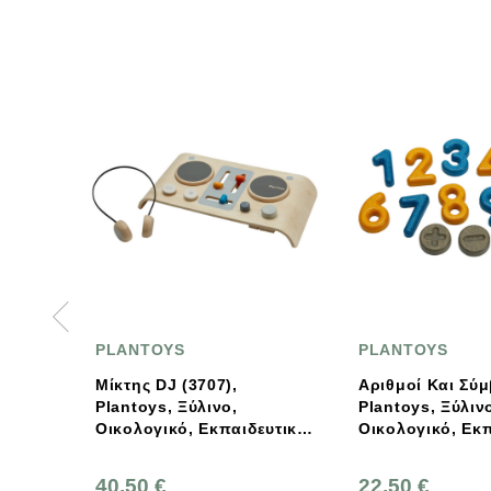
TOYS
PLANTOYS
ς DJ (3707),
Αριθμοί Και Σύμβολα,
Δ
oys, Ξύλινο,
Plantoys, Ξύλινο,
P
ογικό, Εκπαιδευτικό,
Οικολογικό, Εκπαιδευτικό,
Ο
ίδι
Παιχνίδι
Π
0 €
22,50 €
2