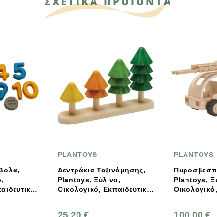
ΣΧΕΤΙΚΑ ΠΡΟΪΟΝΤΑ
PLANTOYS
PLANTOYS
εντράκια Ταξινόμησης,
Πυροσβεστικό Όχημα,
lantoys, Ξύλινο,
Plantoys, Ξύλινο,
ικολογικό, Εκπαιδευτικό,
Οικολογικό, Εκπαιδευτικό,
αιχνίδι
Παιχνίδι
5,20 €
100,00 €