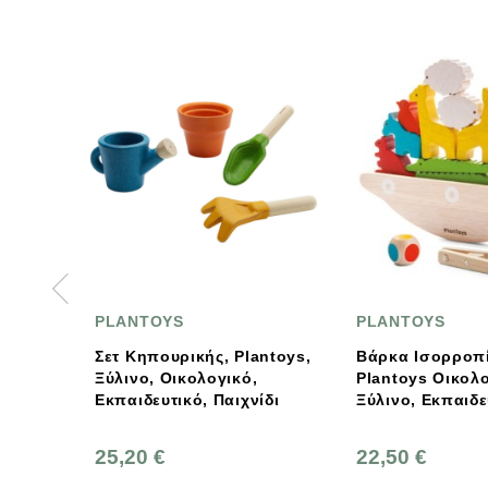
OYS
PLANTOYS
P
πουρικής, Plantoys,
Βάρκα Ισορροπίας
Κυ
, Οικολογικό,
Plantoys Οικολογικό,
Ξύ
ευτικό, Παιχνίδι
Ξύλινο, Εκπαιδευτικό
Εκ
Παιχνίδι
 €
22,50 €
27