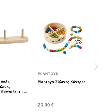
PLANTOYS
PLANTOYS
Plantoys Ξύλινες Χάντρες
Σερβίτσιο Φαγητού,
Plantoys, Ξύλινο,
Οικολογικό, Εκπαιδευτικό
Παιχνίδι
26,00 €
35,00 €