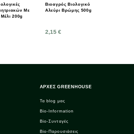
Βιοαγρός Βιολογικό
Βιολογικό Καλαμπόκι Γι
Αλεύρι Βρώμης 500g
Ποπ - Κορν 400γρ. Bio,
Βιοαγρός
2,15 €
1,65 €
ΑΡΧΈΣ GREENHOUSE
Τα blog μας
Bio-Information
Bio-Συνταγές
Bio-Παρουσιάσεις