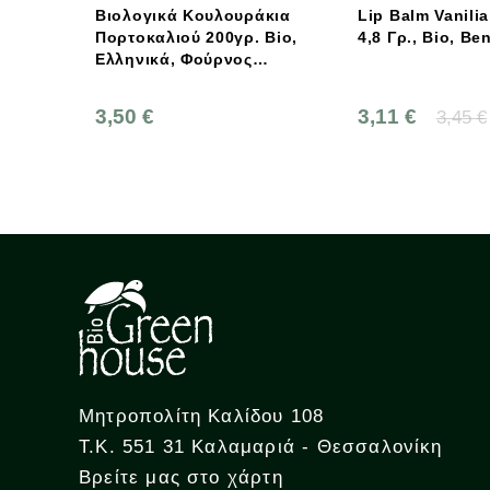
ογικά Κουλουράκια
Lip Balm Vanilia (Βανίλια),
Κ
καλιού 200γρ. Bio,
4,8 Γρ., Bio, Benecos
Ο
νικά, Φούρνος
Ε
ρουντούς
 €
3,11 €
4
3,45 €
Μητροπολίτη Καλίδου 108
Τ.Κ. 551 31 Καλαμαριά - Θεσσαλονίκη
Βρείτε μας στο χάρτη