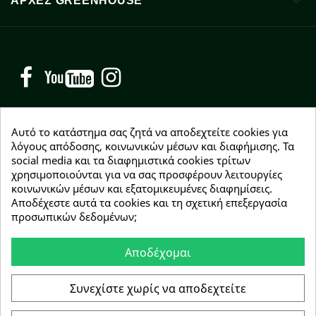

ΑΡΧΈΣ GREENHOUSE
Facebook
YouTube
Instagram
Αυτό το κατάστημα σας ζητά να αποδεχτείτε cookies για
λόγους απόδοσης, κοινωνικών μέσων και διαφήμισης. Τα
social media και τα διαφημιστικά cookies τρίτων
NEWSLETTER
χρησιμοποιούνται για να σας προσφέρουν λειτουργίες
Εγγραφείτε δωρεάν και θα είστε οι πρώτοι που θα
κοινωνικών μέσων και εξατομικευμένες διαφημίσεις.
λάβετε τα νέα μας γύρω από προσφορές, εκπτώσεις
Αποδέχεστε αυτά τα cookies και τη σχετική επεξεργασία
και νέα προϊόντα.
προσωπικών δεδομένων;
Αποδέχομαι
Συμφωνώ με τους
όρους χρήσης
Συνεχίστε χωρίς να αποδεχτείτε