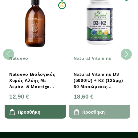
Natuevo
Natural Vitamins
Natuevo Βιολογικός
Natural Vitamins D3
Χυμός Αλόης Με
(5000IU) + K2 (125μg)
Λεμόνι & Μαστίχα
60 Mασώμενες
Χίου 500ml
Ταμπλέτες
12,90 €
18,60 €
Προσθήκη
Προσθήκη