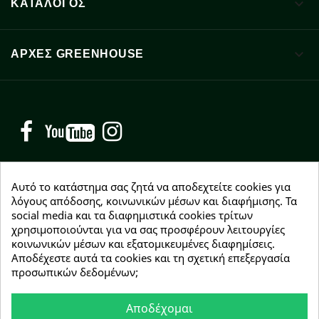

ΚΑΤΑΛΟΓΟΣ

ΑΡΧΈΣ GREENHOUSE
Facebook
YouTube
Instagram
Αυτό το κατάστημα σας ζητά να αποδεχτείτε cookies για
λόγους απόδοσης, κοινωνικών μέσων και διαφήμισης. Τα
NEWSLETTER
social media και τα διαφημιστικά cookies τρίτων
χρησιμοποιούνται για να σας προσφέρουν λειτουργίες
Εγγραφείτε δωρεάν και θα είστε οι πρώτοι που θα
κοινωνικών μέσων και εξατομικευμένες διαφημίσεις.
λάβετε τα νέα μας γύρω από προσφορές, εκπτώσεις
Αποδέχεστε αυτά τα cookies και τη σχετική επεξεργασία
και νέα προϊόντα.
προσωπικών δεδομένων;
Αποδέχομαι