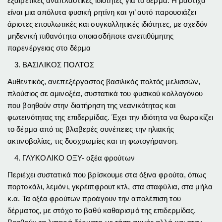
εξαιρετικές αναπλαστικές ιδιότητες για το δέρμα. Η μαστίχα
είναι μια απόλυτα φυσική ρητίνη και γι’ αυτό παρουσιάζει
άριστες επουλωτικές και συγκολλητικές ιδιότητες, με σχεδόν
μηδενική πιθανότητα οποιασδήποτε ανεπιθύμητης
παρενέργειας στο δέρμα
ΒΑΣΙΛΙΚΟΣ ΠΟΛΤΟΣ
Αυθεντικός, ανεπεξέργαστος βασιλικός πολτός μελισσών,
πλούσιος σε αμινοξέα, συστατικά του φυσικού κολλαγόνου
που βοηθούν στην διατήρηση της νεανικότητας και
φωτεινότητας της επιδερμίδας. Έχει την ιδιότητα να θωρακίζει
το δέρμα από τις βλαβερές συνέπειες την ηλιακής
ακτινοβολίας, τις δυσχρωμίες και τη φωτογήρανση.
ΓΛΥΚΟΛΙΚΟ ΟΞΥ- οξέα φρούτων
Περιέχει συστατικά που βρίσκουμε στα όξινα φρούτα, όπως
πορτοκάλι, λεμόνι, γκρέιπφρουτ κτλ, στα σταφύλια, στα μήλα
κ.α. Τα οξέα φρούτων προάγουν την απολέπιση του
δέρματος, με στόχο το βαθύ καθαρισμό της επιδερμίδας.