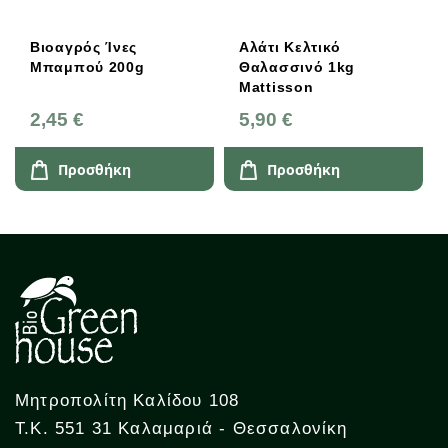
ρός Ίνες
Αλάτι Κελτικό
Melimpam
Μπαμπού 200g
Θαλασσινό 1kg
Ημέρας Π
Mattisson
Ματιών Μ
Συστατικά
€
5,90 €
16,00 €
Αντιρυτιδ
ροσθήκη
Προσθήκη
Προσθ
Μητροπολίτη Καλίδου 108
Τ.Κ. 551 31 Καλαμαριά - Θεσσαλονίκη