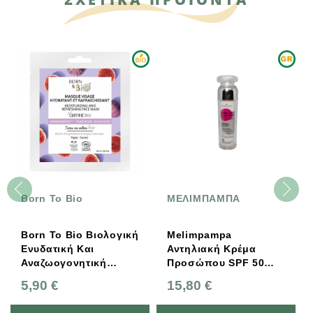
-10%
o Bio
ΜΕΛΙΜΠΑΜΠΑ
BENECOS
o Bio Βιολογική
Melimpampa
Lip Balm Ca
ική Και
Αντηλιακή Κρέμα
Γρ., Benec
γονητική
Προσώπου SPF 50
 Προσώπου
Αirless «Ελιά» 50ml
15,80 €
3,78 €
4
μβάκι 20ml