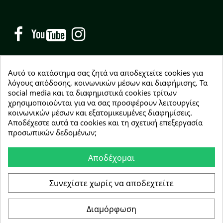
Facebook
YouTube
Instagram
Αυτό το κατάστημα σας ζητά να αποδεχτείτε cookies για
λόγους απόδοσης, κοινωνικών μέσων και διαφήμισης. Τα
social media και τα διαφημιστικά cookies τρίτων
NEWSLETTER
χρησιμοποιούνται για να σας προσφέρουν λειτουργίες
Εγγραφείτε δωρεάν και θα είστε οι πρώτοι που θα
κοινωνικών μέσων και εξατομικευμένες διαφημίσεις.
λάβετε τα νέα μας γύρω από προσφορές, εκπτώσεις
Αποδέχεστε αυτά τα cookies και τη σχετική επεξεργασία
και νέα προϊόντα.
προσωπικών δεδομένων;
Αποδέχομαι
Συμφωνώ με τους
όρους χρήσης
Συνεχίστε χωρίς να αποδεχτείτε
Διαμόρφωση
Copyright © 2026 Greenhousebio
Αρ. ΓΕΜΗ: 146728304000