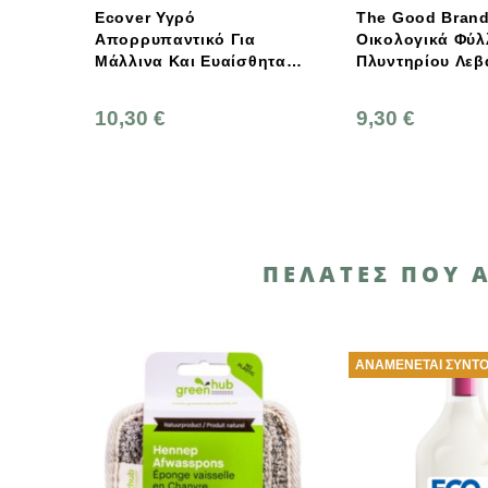
Υγρό
The Good Brand
Eco
παντικό Για
Οικολογικά Φύλλα
Άνθ
 Και Ευαίσθητα
Πλυντηρίου Λεβάντα – 32
1lt
ro % 1lt
Φύλλα
€
9,30 €
7,5
ΠΕΛΆΤΕΣ ΠΟΥ 
ΑΝΑΜΈΝΕΤΑΙ ΣΎΝΤΟΜΑ
Α