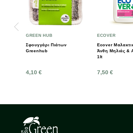
N HUB
ECOVER
G
ρι Πιάτων
Ecover Μαλακτικό Ρούχων
Β
nhub
Άνθη Μηλιάς & Αμύγδαλο
Σ
1lt
 €
7,50 €
4