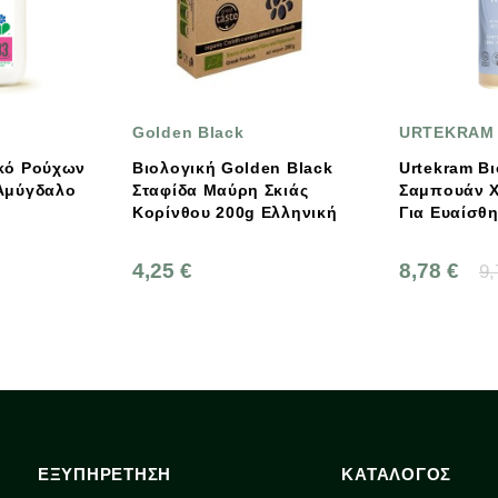
olden Black
URTEKRAM
ιολογική Golden Black
Urtekram Βιολογικό
ταφίδα Μαύρη Σκιάς
Σαμπουάν Χωρίς Άρωμα
Κορίνθου 200g Eλληνική
Για Ευαίσθητο Τριχωτό
250ml
,25 €
8,78 €
9,75 €
ΕΞΥΠΗΡΕΤΗΣΗ
ΚΑΤΑΛΟΓΟΣ