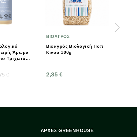
ΒΙΟΑΓΡΟΣ
ΛΑΓΟΥΔΑΚΗΣ
Βιοαγρός Βιολογική Ποπ
Βιολογικό Μέλι Θυμαρίσ
Κινόα 100g
Κρήτης 450γρ. Bio,
Ελληνικό, Λαγουδάκης
2,35 €
10,20 €
ΑΡΧΈΣ GREENHOUSE