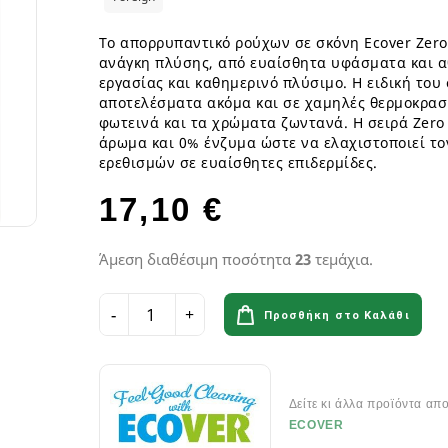
ια
Παγωτά GF
Φυτικά επιδόρπια
Γυμναστήριο & Διατροφή
Λιπαρά Οξέα - Αμινοξέα
Οδοντόβουρτσες
Ροφήματα Δημητριακών GF
Μπάρες & Σνακς
Preworkout
Προβιοτικά για το στόμα
Το απορρυπαντικό ρούχων σε σκόνη Ecover Zero 
Σάλτσες & Μουστάρδες GF
ανάγκη πλύσης, από ευαίσθητα υφάσματα και α
Καύση Λίπους & Απώλεια βάρ
εργασίας και καθημερινό πλύσιμο. Η ειδική του
Σοκολάτες & Μπισκότα GF
Σκόνες Πρωτεϊνης
κά
ειρά
αποτελέσματα ακόμα και σε χαμηλές θερμοκρασ
Φυτικά Εδέσματα & Μαργαρίνη GF
Μπάρες ενέργειας & Μπάρες Π
 Σειρά
φωτεινά και τα χρώματα ζωντανά. Η σειρά Zero
Χυμοί Φρούτων & Λαχανικών GF
Εργογόνα Βοηθήματα
ειρά
άρωμα και 0% ένζυμα ώστε να ελαχιστοποιεί το
Ψωμί & Κράκερς GF
Βιταμίνες , Μέταλλα & Ιχνοστο
ερεθισμών σε ευαίσθητες επιδερμίδες.
Vegan Αθλητική Διατροφή
17,10 €
Ενεργειακά Ποτά
Αιθέρια Έλαια
Αξεσουάρ Αθλητών
Έλαια μασάζ
Άμεση διαθέσιμη ποσότητα
23
τεμάχια.
Αιθέρια Έλαια Χώρου
Προσθήκη στο Καλάθι
Flora & Udo 's Choice - Συμπ
Διατροφής
Πεπτικά Ένζυμα
Δείτε κι άλλα προϊόντα απ
Ανακούφιση πεπτικού
ECOVER