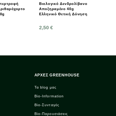
Υπερτροφή
Βιολογικό Δενδρολίβανο
Οι Γου
Κριθαρόχορτο
Αποξηραμένo 40g
Φράουλ
00g
Ελληνικό Θετική Δόνηση
220g
2,50 €
4,10 €
ΑΡΧΈΣ GREENHOUSE
Τα blog μας
Bio-Information
Bio-Συνταγές
Bio-Παρουσιάσεις