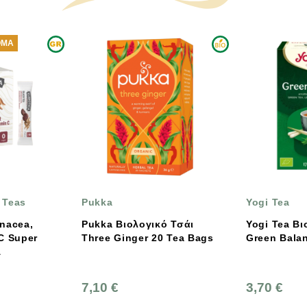
ΟΜΑ
 Teas
Pukka
Yogi Tea
inacea,
Pukka Βιολογικό Τσάι
Yogi Tea Βι
per
Three Ginger 20 Tea Bags
A
7,10 €
3,70 €