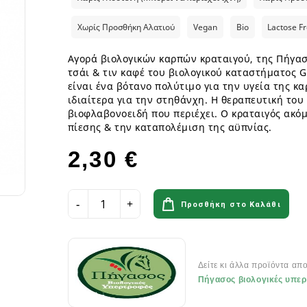
ια
Παγωτά GF
Φυτικά επιδόρπια
Γυμναστήριο & Διατροφή
Λιπαρά Οξέα - Αμινοξέα
Οδοντόβουρτσες
Ροφήματα Δημητριακών GF
Μπάρες & Σνακς
Preworkout
Προβιοτικά για το στόμα
Χωρίς Προσθήκη Αλατιού
Vegan
Bio
Lactose F
Σάλτσες & Μουστάρδες GF
Καύση Λίπους & Απώλεια βάρ
Αγορά βιολογικών καρπών κραταιγού, της Πήγασο
Σοκολάτες & Μπισκότα GF
Σκόνες Πρωτεϊνης
κά
ειρά
τσάι & τιν καφέ του βιολογικού καταστήματος G
Φυτικά Εδέσματα & Μαργαρίνη GF
Μπάρες ενέργειας & Μπάρες Π
 Σειρά
είναι ένα βότανο πολύτιμο για την υγεία της κ
Χυμοί Φρούτων & Λαχανικών GF
Εργογόνα Βοηθήματα
ειρά
ιδιαίτερα για την στηθάνχη. Η θεραπευτική του
Ψωμί & Κράκερς GF
Βιταμίνες , Μέταλλα & Ιχνοστο
βιοφλαβονοειδή που περιέχει. Ο κραταιγός ακό
Vegan Αθλητική Διατροφή
πίεσης & την καταπολέμιση της αϋπνίας.
Ενεργειακά Ποτά
2,30 €
Αιθέρια Έλαια
Αξεσουάρ Αθλητών
Έλαια μασάζ
Αιθέρια Έλαια Χώρου
Προσθήκη στο Καλάθι
Flora & Udo 's Choice - Συμπ
Διατροφής
Δείτε κι άλλα προϊόντα απ
Πεπτικά Ένζυμα
Πήγασος βιολογικές υπε
Ανακούφιση πεπτικού