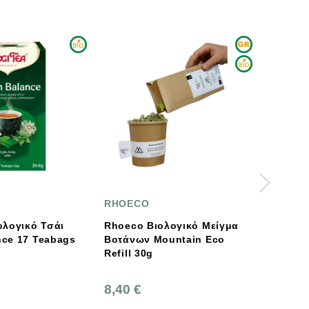
RHOECO
CLIPPE
ολογικό Τσάι
Rhoeco Βιολογικό Μείγμα
Βιολογι
Green Balance 17 Teabags
Βοτάνων Mountain Eco
Easy, 4
Refill 30g
8,40 €
5,55 €