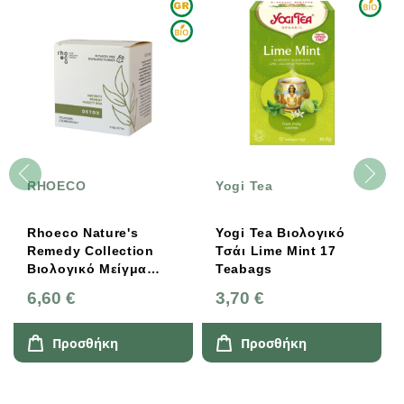
RHOECO
Yogi Tea
Rhoeco Nature's
Yogi Tea Βιολογικό
Remedy Collection
Τσάι Lime Mint 17
Βιολογικό Μείγμα
Teabags
Βοτάνων Detox 5x2
6,60 €
3,70 €
Φακελάκια
Προσθήκη
Προσθήκη