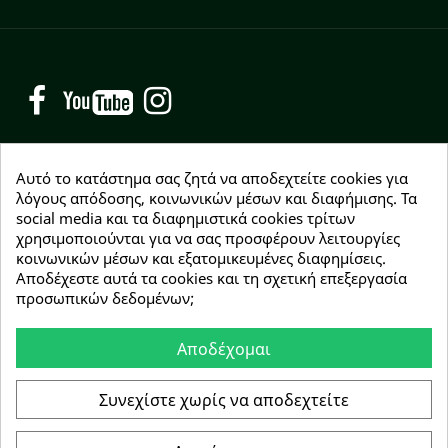
Facebook
YouTube
Instagram
Αυτό το κατάστημα σας ζητά να αποδεχτείτε cookies για
λόγους απόδοσης, κοινωνικών μέσων και διαφήμισης. Τα
social media και τα διαφημιστικά cookies τρίτων
NEWSLETTER
χρησιμοποιούνται για να σας προσφέρουν λειτουργίες
Εγγραφείτε δωρεάν και θα είστε οι πρώτοι που θα
κοινωνικών μέσων και εξατομικευμένες διαφημίσεις.
λάβετε τα νέα μας γύρω από προσφορές, εκπτώσεις
Αποδέχεστε αυτά τα cookies και τη σχετική επεξεργασία
και νέα προϊόντα.
προσωπικών δεδομένων;
Αποδέχομαι
Συμφωνώ με τους
όρους χρήσης
Συνεχίστε χωρίς να αποδεχτείτε