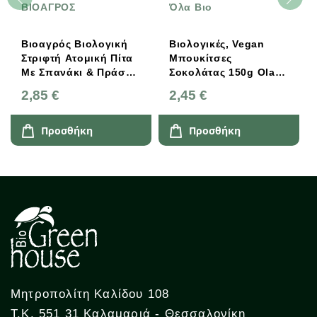
ΒΙΟΑΓΡΟΣ
Όλα Βιο
Βιοαγρός Βιολογική
Βιολογικές, Vegan
Στριφτή Ατομική Πίτα
Μπουκίτσες
Με Σπανάκι & Πράσο
Σοκολάτας 150g Οla-
200g
Bio
2,85 €
2,45 €
Προσθήκη
Προσθήκη
Μητροπολίτη Καλίδου 108
Τ.Κ. 551 31 Καλαμαριά - Θεσσαλονίκη