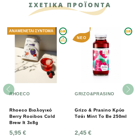
ΣΧΕΤΙΚΑ ΠΡΟΪΟΝΤΑ
ΑΝΑΜΈΝΕΤΑΙ ΣΎΝΤΟΜΑ
ΝΈΟ
RHOECO
GRIZO&PRASINO
Rhoeco Βιολογικό
Grizo & Prasino Κρύο
Berry Rooibos Cold
Τσάι Mint To Be 250ml
Brew It 3x8g
5,95 €
2,45 €