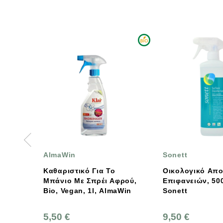
Sonett
Alm
ικό Για Το
Οικολογικό Απολυμαντικό
Υγρό
Με Σπρέι Αφρού,
Επιφανειών, 500ml,
Απο
an, 1l, AlmaWin
Sonett
Πλυν
Alma
9,50 €
6,7