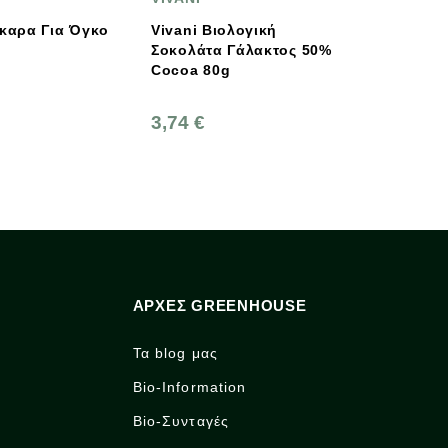
Vivani Βιολογική
Πούδρα Contouring Refill
Σοκολάτα Γάλακτος 50%
Ash Contour 3γρ,
Cocoa 80g
Benecos
3,74 €
4,91 €
5,45 €
ΑΡΧΈΣ GREENHOUSE
Τα blog μας
Bio-Information
Bio-Συνταγές