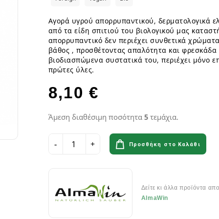
ια
Παγωτά GF
Φυτικά επιδόρπια
Γυμναστήριο & Διατροφή
Λιπαρά Οξέα - Αμινοξέα
Οδοντόβουρτσες
Ροφήματα Δημητριακών GF
Μπάρες & Σνακς
Preworkout
Προβιοτικά για το στόμα
Αγορά υγρού απορρυπαντικού, δερματολογικά ε
Σάλτσες & Μουστάρδες GF
από τα είδη σπιτιού του βιολογικού μας καταστ
Καύση Λίπους & Απώλεια βάρ
απορρυπαντικό δεν περιέχει συνθετικά χρώματα
Σοκολάτες & Μπισκότα GF
Σκόνες Πρωτεϊνης
κά
ειρά
βάθος , προσθέτοντας απαλότητα και φρεσκάδα
Φυτικά Εδέσματα & Μαργαρίνη GF
Μπάρες ενέργειας & Μπάρες Π
 Σειρά
βιοδιασπώμενα συστατικά του, περιέχει μόνο επ
Χυμοί Φρούτων & Λαχανικών GF
Εργογόνα Βοηθήματα
ειρά
πρώτες ύλες.
Ψωμί & Κράκερς GF
Βιταμίνες , Μέταλλα & Ιχνοστο
8,10 €
Vegan Αθλητική Διατροφή
Ενεργειακά Ποτά
Αιθέρια Έλαια
Αξεσουάρ Αθλητών
Άμεση διαθέσιμη ποσότητα
5
τεμάχια.
Έλαια μασάζ
Αιθέρια Έλαια Χώρου
Προσθήκη στο Καλάθι
Flora & Udo 's Choice - Συμπ
Διατροφής
Δείτε κι άλλα προϊόντα απ
Πεπτικά Ένζυμα
AlmaWin
Ανακούφιση πεπτικού