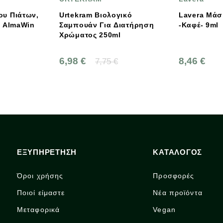
ekram Βιολογικό
Lavera Μάσκαρα Για Όγκο
πουάν Για Διατήρηση
-Καφέ- 9ml
ματος 250ml
8 €
8,46 €
7,75 €
ΕΞΥΠΗΡΕΤΗΣΗ
ΚΑΤΑΛΟΓΟΣ
Όροι χρήσης
Προσφορές
Ποιοί είμαστε
Νέα προϊόντα
Μεταφορικά
Vegan