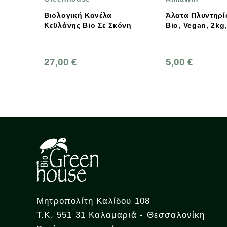
κή Κανέλα
Άλατα Πλυντηρίου Πιάτων,
Urt
ς Bio Σε Σκόνη
Bio, Vegan, 2kg, AlmaWin
Σαμ
Χρώ
€
5,00 €
6,9
Μητροπολίτη Καλίδου 108
Τ.Κ. 551 31 Καλαμαριά - Θεσσαλονίκη