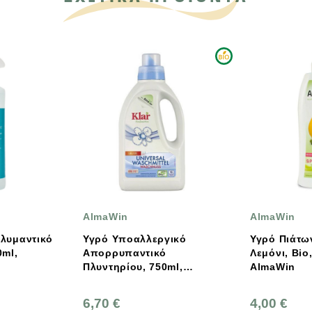
aWin
AlmaWin
 Υποαλλεργικό
Υγρό Πιάτων Με Άρωμα
ρρυπαντικό
Λεμόνι, Bio, Vegan, 500ml,
τηρίου, 750ml,
AlmaWin
Win- Klar
0 €
4,00 €