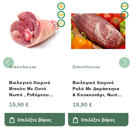
eenhouse
Greenhouse
Greenh
λογικό Χοιρινό
Βιολογικό Χοιρινό
Βιολογ
ούτι Με Οστό
Ρολό Με Δαμάσκηνα
Χοίρος
πό , Ρεθύμνου
& Κουκουνάρι, Νωπό,
Ελληνι
eenhouse
Bio Greenhouse
Greenh
,90 €
18,90 €
16,90 
Επιλέξτε βάρος
Επιλέξτε βάρος
Επι