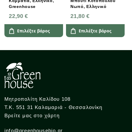
Κομμάτια, Ελληνικό,
Μπούτι Κοτόπουλου
Άσπ
Greenhouse
Νωπό, Ελληνικό
Καλ
Ελλ
22,90 €
21,80 €
4,3
Gre
Επιλέξτε βάρος
Επιλέξτε βάρος
Μητροπολίτη Καλίδου 108
Τ.Κ. 551 31 Καλαμαριά - Θεσσαλονίκη
Βρείτε μας στο χάρτη
info@greenhousebio.gr