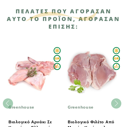
ΠΕΛΆΤΕΣ ΠΟΥ ΑΓΌΡΑΣΑΝ
ΑΥΤΌ ΤΟ ΠΡΟΪΌΝ, ΑΓΌΡΑΣΑΝ
ΕΠΊΣΗΣ:
Greenhouse
Greenhouse
ΛΑ
GR
Βιολογικό Αρνάκι Σε
Βιολογικό Φιλέτο Από
Βιο