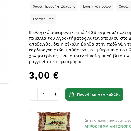
ια
Παγωτά GF
Φυτικά επιδόρπια
Γυμναστήριο & Διατροφή
Λιπαρά Οξέα - Αμινοξέα
Οδοντόβουρτσες
Χωρίς Προσθήκη Ζάχαρης
Ελληνικό προϊόν
Χωρίς 
Ροφήματα Δημητριακών GF
Μπάρες & Σνακς
Preworkout
Προβιοτικά για το στόμα
Σάλτσες & Μουστάρδες GF
Καύση Λίπους & Απώλεια βάρ
Lactose Free
Σοκολάτες & Μπισκότα GF
Σκόνες Πρωτεϊνης
κά
ειρά
Φυτικά Εδέσματα & Μαργαρίνη GF
Βιολογικό μακαρονάκι από 100% σιμιγδάλι ολικ
Μπάρες ενέργειας & Μπάρες Π
 Σειρά
ποικιλία του Αγροκτήματος Αντωνόπουλου στο Δ
Χυμοί Φρούτων & Λαχανικών GF
Εργογόνα Βοηθήματα
ειρά
αποδειχθεί ότι η σίκαλη βοηθά στην πρόληψη τ
Ψωμί & Κράκερς GF
Βιταμίνες , Μέταλλα & Ιχνοστο
καρδιοαγγειακών παθήσεων, στη θεραπεία του δ
Vegan Αθλητική Διατροφή
χοληστερίνης, ενώ αποτελεί καλή πηγή βιταμιν
Ενεργειακά Ποτά
μαγγανίου και φωσφόρου.
Αιθέρια Έλαια
Αξεσουάρ Αθλητών
3,00 €
Έλαια μασάζ
Αιθέρια Έλαια Χώρου
Προσθήκη στο Καλάθι
Flora & Udo 's Choice - Συμπ
Διατροφής
Πεπτικά Ένζυμα
Ανακούφιση πεπτικού
Δείτε κι άλλα προϊόντα απ
ΑΓΡΟΚΤΗΜΑ ΑΝΤΩΝΟΠ