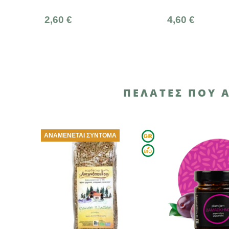
4,60 €
2,60 €
ΠΕΛΆΤΕΣ ΠΟΥ 
ΜΑ