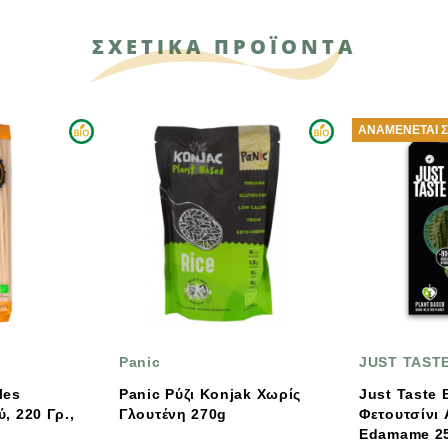
ΣΧΕΤΙΚΑ ΠΡΟΪΟΝΤΑ
ΑΝΑΜΈΝΕΤΑΙ ΣΎΝΤΟΜΑ
ΑΝΑΜΈΝΕΤ
JUST TASTE
ΚΕΡΚΙΝΗ
k Χωρίς
Just Taste Βιολογικά
Βιολογικ
g
Φετουτσίνι Από Φασόλι
Μακαρονά
Edamame 250g
Από Κόκ