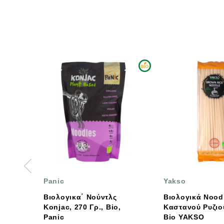
Yakso
Panic
λς
Βιολογικά Noodles
Panic Ρύζι Konja
Bio,
Καστανού Ρυζιού, 220 Γρ.,
Γλουτένη 270
Bio YAKSO