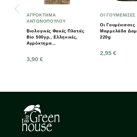
ΟΙ ΓΟΥΜΕΝΙΣΕΣ
Όλα Βιο
Οι Γουμένισσες
Βιολογικό Τζ
 Πλατιές
Μαρμελάδα Δαμάσκηνο
Σκόνη 50γρ 
ικές,
220g
2,95 €
1,45 €