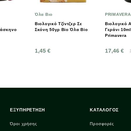
PRIMAVERA
ΑΓΡΟΚΤ
ΑΝΤΩΝΟ
ίντζερ Σε
Βιολογικό Αιθέριο Έλαιο
Bio Όλα Bio
Γεράνι 10ml Bio,
Αγρόκτη
Primavera
Αντωνόπ
Φάβα Κί
17,46 €
19,40 €
4,00 €
ΕΞΥΠΗΡΕΤΗΣΗ
ΚΑΤΑΛΟΓΟΣ
Όροι χρήσης
Προσφορές