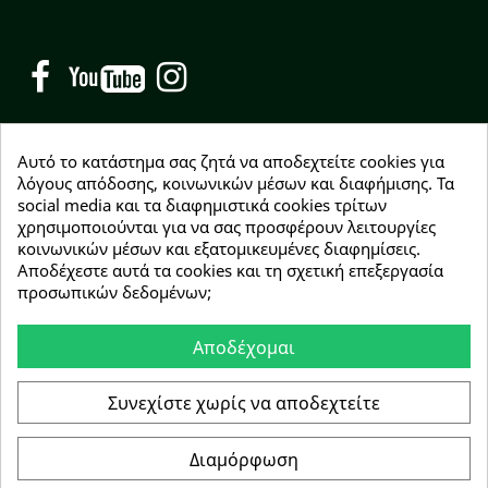
Facebook
YouTube
Instagram
Αυτό το κατάστημα σας ζητά να αποδεχτείτε cookies για
λόγους απόδοσης, κοινωνικών μέσων και διαφήμισης. Τα
social media και τα διαφημιστικά cookies τρίτων
NEWSLETTER
χρησιμοποιούνται για να σας προσφέρουν λειτουργίες
Εγγραφείτε δωρεάν και θα είστε οι πρώτοι που θα
κοινωνικών μέσων και εξατομικευμένες διαφημίσεις.
λάβετε τα νέα μας γύρω από προσφορές, εκπτώσεις
Αποδέχεστε αυτά τα cookies και τη σχετική επεξεργασία
και νέα προϊόντα.
προσωπικών δεδομένων;
Αποδέχομαι
Συμφωνώ με τους
όρους χρήσης
Συνεχίστε χωρίς να αποδεχτείτε
Διαμόρφωση
Copyright © 2026 Greenhousebio