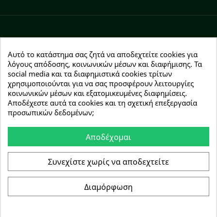
Facebook
YouTube
Instagram
Αυτό το κατάστημα σας ζητά να αποδεχτείτε cookies για
λόγους απόδοσης, κοινωνικών μέσων και διαφήμισης. Τα
social media και τα διαφημιστικά cookies τρίτων
χρησιμοποιούνται για να σας προσφέρουν λειτουργίες
κοινωνικών μέσων και εξατομικευμένες διαφημίσεις.
Αποδέχεστε αυτά τα cookies και τη σχετική επεξεργασία
NEWSLETTER
προσωπικών δεδομένων;
Εγγραφείτε δωρεάν και θα είστε οι πρώτοι που θα
λάβετε τα νέα μας γύρω από προσφορές, εκπτώσεις
Αποδέχομαι
και νέα προϊόντα.
Συνεχίστε χωρίς να αποδεχτείτε
Συμφωνώ με τους
όρους χρήσης
Διαμόρφωση
Συγκατάθεση για cookie