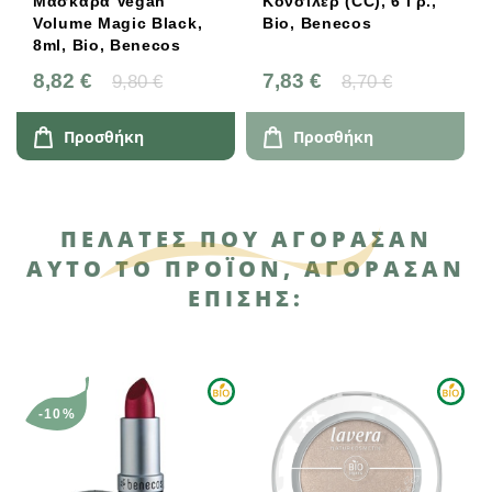
Μάσκαρα Vegan
Κονσίλερ (CC), 6 Γρ.,
Volume Magic Black,
Bio, Benecos
8ml, Bio, Benecos
8,82 €
7,83 €
9,80 €
8,70 €
Προσθήκη
Προσθήκη
ΠΕΛΆΤΕΣ ΠΟΥ ΑΓΌΡΑΣΑΝ
ΑΥΤΌ ΤΟ ΠΡΟΪΌΝ, ΑΓΌΡΑΣΑΝ
ΕΠΊΣΗΣ:
-10%