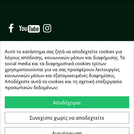
Facebook
YouTube
Instagram
Αυτό το κατάστημα σας ζητά να αποδεχτείτε cookies για
λόγους απόδοσης, κοινωνικών μέσων και διαφήμισης. Τα
social media και τα διαφημιστικά cookies τρίτων
NEWSLETTER
χρησιμοποιούνται για να σας προσφέρουν λειτουργίες
Εγγραφείτε δωρεάν και θα είστε οι πρώτοι που θα
κοινωνικών μέσων και εξατομικευμένες διαφημίσεις.
λάβετε τα νέα μας γύρω από προσφορές, εκπτώσεις
Αποδέχεστε αυτά τα cookies και τη σχετική επεξεργασία
και νέα προϊόντα.
προσωπικών δεδομένων;
Αποδέχομαι
Συμφωνώ με τους
όρους χρήσης
Συνεχίστε χωρίς να αποδεχτείτε
Διαμόρφωση