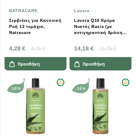
NATRACARE
Lavera
Σερβιέτες για Κανονική
Lavera Q10 Κρέμα
Ροή 12 τεμάχια,
Νυκτός Basis (με
Natracare
αντιγηραντική δράση)
50ml
4,28 €
14,18 €
4,75 €
15,75 €
Προσθήκη
Προσθήκη
-10%
-10%