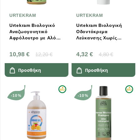
URTEKRAM
URTEKRAM
Urtekram Βιολογικό
Urtekram Βιολογική
Αναζωογονητικό
Οδοντόκρεμα
Αφρόλουτρο με Αλόη
Λεύκανσης Χωρίς
500ml
Φθόριο Fresh Mint
75ml
10,98 €
4,32 €
12,20 €
4,80 €
Προσθήκη
Προσθήκη
-10%
-10%