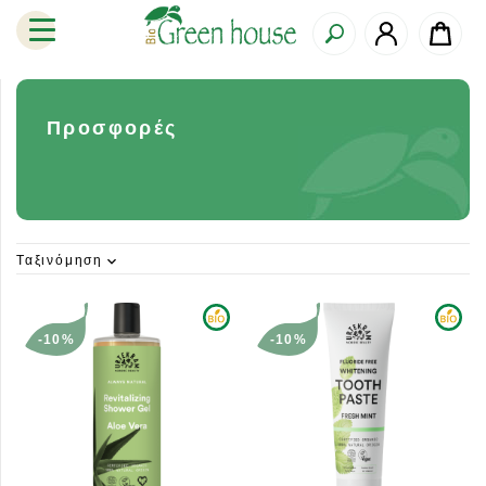
Προσφορές
Ταξινόμηση
expand_more
-10%
-10%