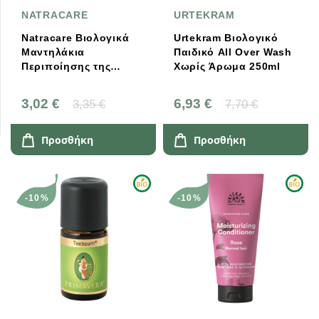
NATRACARE
URTEKRAM
Natracare Βιολογικά
Urtekram Βιολογικό
Μαντηλάκια
Παιδικό All Over Wash
Περιποίησης της
Χωρίς Άρωμα 250ml
Ευαίσθητης Περιοχής
12 Wipes
3,02 €
6,93 €
3,35 €
7,70 €
Προσθήκη
Προσθήκη
-10%
-10%