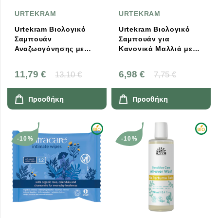
URTEKRAM
URTEKRAM
Urtekram Βιολογικό
Urtekram Βιολογικό
Σαμπουάν
Σαμπουάν για
Αναζωογόνησης με
Κανονικά Μαλλιά με
Αλόη 500ml
Αλόη 250ml
11,79 €
6,98 €
13,10 €
7,75 €
Προσθήκη
Προσθήκη
-10%
-10%