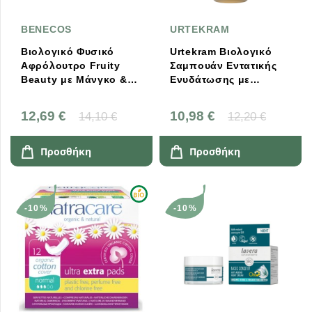
BENECOS
URTEKRAM
Βιολογικό Φυσικό
Urtekram Βιολογικό
Αφρόλουτρο Fruity
Σαμπουάν Εντατικής
Beauty με Μάνγκο &
Ενυδάτωσης με
Πορτοκάλι, Family
Lemongrass 250ml
Size, 950ml, Bio,
12,69 €
10,98 €
14,10 €
12,20 €
Benecos
Προσθήκη
Προσθήκη
-10%
-10%