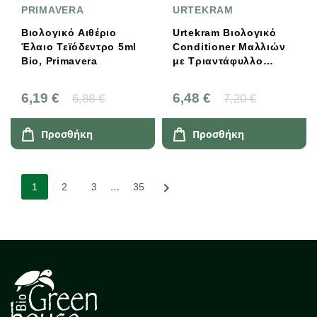
PRIMAVERA
URTEKRAM
Βιολογικό Αιθέριο
Urtekram Βιολογικό
Έλαιο Τεϊόδεντρο 5ml
Conditioner Μαλλιών
Bio, Primavera
με Τριαντάφυλλο
180ml
6,19 €
6,48 €
6,88 €
7,20 €
Προσθήκη
Προσθήκη
…

1
2
3
35