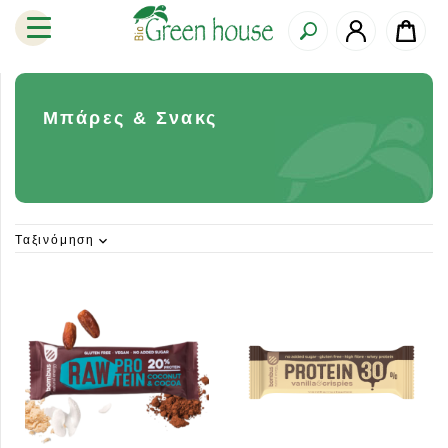
Μπάρες & Σνακς
Ταξινόμηση
expand_more