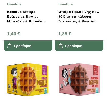
Bombus
Bombus
Bombus Μπάρα
Μπάρα Πρωτεϊνης Raw
Ενέργειας Raw με
30% με επικάλυψη
Μπανάνα & Καρύδα
Σοκολάτας & Φυστίκι
50g
50gr Bombus
1,40 €
1,85 €
Προσθήκη
Προσθήκη