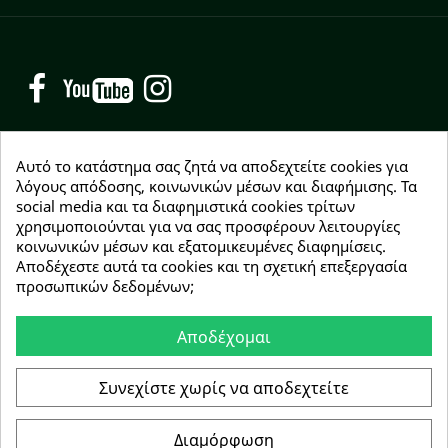
Facebook
YouTube
Instagram
Αυτό το κατάστημα σας ζητά να αποδεχτείτε cookies για
λόγους απόδοσης, κοινωνικών μέσων και διαφήμισης. Τα
social media και τα διαφημιστικά cookies τρίτων
NEWSLETTER
χρησιμοποιούνται για να σας προσφέρουν λειτουργίες
Εγγραφείτε δωρεάν και θα είστε οι πρώτοι που θα
κοινωνικών μέσων και εξατομικευμένες διαφημίσεις.
λάβετε τα νέα μας γύρω από προσφορές, εκπτώσεις
Αποδέχεστε αυτά τα cookies και τη σχετική επεξεργασία
και νέα προϊόντα.
προσωπικών δεδομένων;
Αποδέχομαι
Συμφωνώ με τους
όρους χρήσης
Συνεχίστε χωρίς να αποδεχτείτε
Διαμόρφωση