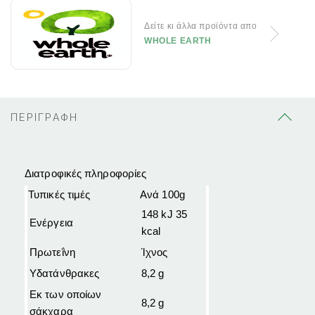
Δείτε κι άλλα προϊόντα απο
WHOLE EARTH
ΠΕΡΙΓΡΑΦΗ
Διατροφικές πληροφορίες
Τυπικές τιμές
Ανά 100g
148 kJ 35
Ενέργεια
kcal
Πρωτεΐνη
Ίχνος
Υδατάνθρακες
8,2 g
Εκ των οποίων
8,2 g
σάκχαρα