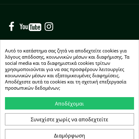
Facebook
YouTube
Instagram
Αυτό το κατάστημα σας ζητά να αποδεχτείτε cookies για
λόγους απόδοσης, κοινωνικών μέσων και διαφήμισης. Τα
social media και τα διαφημιστικά cookies τρίτων
NEWSLETTER
χρησιμοποιούνται για να σας προσφέρουν λειτουργίες
Εγγραφείτε δωρεάν και θα είστε οι πρώτοι που θα
κοινωνικών μέσων και εξατομικευμένες διαφημίσεις.
λάβετε τα νέα μας γύρω από προσφορές, εκπτώσεις
Αποδέχεστε αυτά τα cookies και τη σχετική επεξεργασία
και νέα προϊόντα.
προσωπικών δεδομένων;
Αποδέχομαι
Συμφωνώ με τους
όρους χρήσης
Συνεχίστε χωρίς να αποδεχτείτε
Διαμόρφωση
Copyright © 2026 Greenhousebio