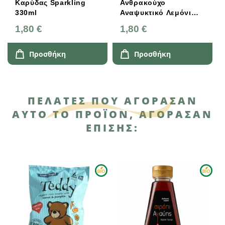
Καρύδας Sparkling
Ανθρακούχο
330ml
Αναψυκτικό Λεμόνι
Και Τζίντζερ 330ml
1,80 €
1,80 €
SQWZ
Προσθήκη
Προσθήκη
ΠΕΛΆΤΕΣ ΠΟΥ ΑΓΌΡΑΣΑΝ
ΑΥΤΌ ΤΟ ΠΡΟΪΌΝ, ΑΓΌΡΑΣΑΝ
ΕΠΊΣΗΣ: