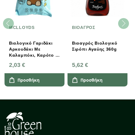
MCLLOYDS
ΒΙΟΑΓΡΟΣ
Βιολογικό Γαριδάκι
Βιοαγρός Βιολογικό
Αρκουδάκι Με
Σιρόπι Αγαύης 360g
Καλαμπόκι, Καρότο &
Κολοκύθα Χωρίς
2,03 €
5,62 €
Γλουτένη 30γρ. Teddy,
Little Angel
Προσθήκη
Προσθήκη