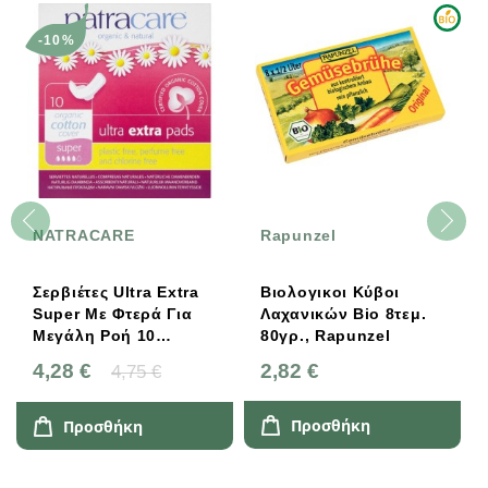
-10%
NATRACARE
Rapunzel
Σερβιέτες Ultra Extra
Βιολογικοι Κύβοι
Super Με Φτερά Για
Λαχανικών Bio 8τεμ.
Μεγάλη Ροή 10
80γρ., Rapunzel
Τεμάχια, Natracare
4,28 €
2,82 €
4,75 €
Προσθήκη
Προσθήκη