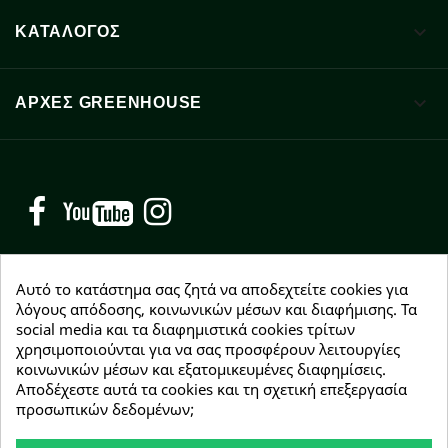

ΚΑΤΑΛΟΓΟΣ

ΑΡΧΈΣ GREENHOUSE
Facebook
YouTube
Instagram
Αυτό το κατάστημα σας ζητά να αποδεχτείτε cookies για
λόγους απόδοσης, κοινωνικών μέσων και διαφήμισης. Τα
social media και τα διαφημιστικά cookies τρίτων
NEWSLETTER
χρησιμοποιούνται για να σας προσφέρουν λειτουργίες
Εγγραφείτε δωρεάν και θα είστε οι πρώτοι που θα
κοινωνικών μέσων και εξατομικευμένες διαφημίσεις.
λάβετε τα νέα μας γύρω από προσφορές, εκπτώσεις
Αποδέχεστε αυτά τα cookies και τη σχετική επεξεργασία
και νέα προϊόντα.
προσωπικών δεδομένων;