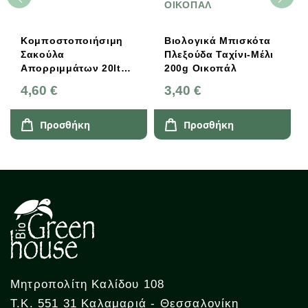
ΟΙΚΟΠΑΛ
Κομποστοποιήσιμη
Βιολογικά Μπισκότα
Σακούλα
Πλεξούδα Ταχίνι-Μέλι
Απορριμμάτων 20lt
200g Οικοπάλ
25Tεμ. Biobag
4,60 €
3,40 €
Προσθήκη
Προσθήκη
Μητροπολίτη Καλίδου 108
Τ.Κ. 551 31 Καλαμαριά - Θεσσαλονίκη