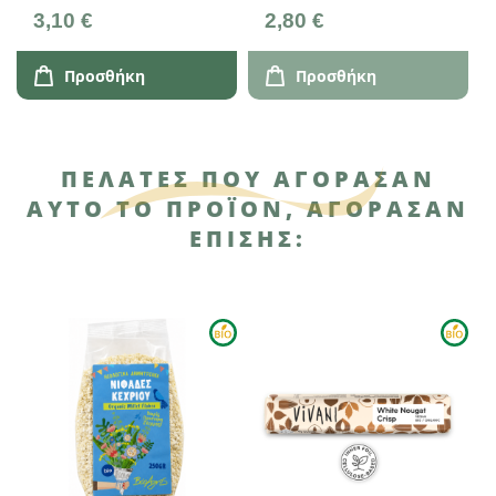
5
3,10 €
2,80 €
2
C
Προσθήκη
Προσθήκη
ΠΕΛΆΤΕΣ ΠΟΥ ΑΓΌΡΑΣΑΝ
ΑΥΤΌ ΤΟ ΠΡΟΪΌΝ, ΑΓΌΡΑΣΑΝ
ΕΠΊΣΗΣ: