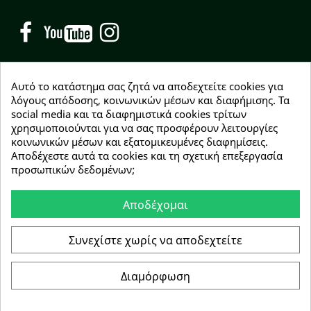
Facebook
YouTube
Instagram
Αυτό το κατάστημα σας ζητά να αποδεχτείτε cookies για
λόγους απόδοσης, κοινωνικών μέσων και διαφήμισης. Τα
social media και τα διαφημιστικά cookies τρίτων
NEWSLETTER
χρησιμοποιούνται για να σας προσφέρουν λειτουργίες
Εγγραφείτε δωρεάν και θα είστε οι πρώτοι που θα
κοινωνικών μέσων και εξατομικευμένες διαφημίσεις.
λάβετε τα νέα μας γύρω από προσφορές, εκπτώσεις
Αποδέχεστε αυτά τα cookies και τη σχετική επεξεργασία
και νέα προϊόντα.
προσωπικών δεδομένων;
Αποδέχομαι
Συμφωνώ με τους
όρους χρήσης
Συνεχίστε χωρίς να αποδεχτείτε
Διαμόρφωση
Copyright © 2026 Greenhousebio
Αρ. ΓΕΜΗ: 146728304000
e-Shop by Synergic Software