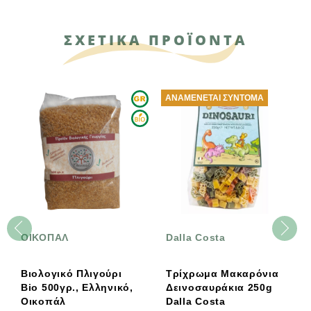
ΣΧΕΤΙΚΑ ΠΡΟΪΟΝΤΑ
ΑΝΑΜΈΝΕΤΑΙ ΣΎΝΤΟΜΑ
ΟΙΚΟΠΑΛ
Dalla Costa
Βιολογικό Πλιγούρι
Τρίχρωμα Μακαρόνια
Β
Bio 500γρ., Ελληνικό,
Δεινοσαυράκια 250g
Ζ
Οικοπάλ
Dalla Costa
Γ