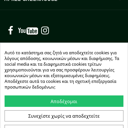
Facebook
YouTube
Instagram
Αυτό το κατάστημα σας ζητά να αποδεχτείτε cookies για
λόγους απόδοσης, κοινωνικών μέσων και διαφήμισης. Τα
social media και τα διαφημιστικά cookies τρίτων
NEWSLETTER
χρησιμοποιούνται για να σας προσφέρουν λειτουργίες
Εγγραφείτε δωρεάν και θα είστε οι πρώτοι που θα
κοινωνικών μέσων και εξατομικευμένες διαφημίσεις.
λάβετε τα νέα μας γύρω από προσφορές, εκπτώσεις
Αποδέχεστε αυτά τα cookies και τη σχετική επεξεργασία
και νέα προϊόντα.
προσωπικών δεδομένων;
Αποδέχομαι
Συμφωνώ με τους
όρους χρήσης
Συνεχίστε χωρίς να αποδεχτείτε