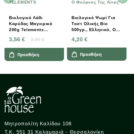
7ELEMENTS
O Φούρνος Της Λίνας
Βιολογικό Λάδι
Βιολογικό Ψωμί Για
Καρύδας Μαγειρικό
Τοστ Ολικής Bio
200g 7elements
500γρ., Ελληνικό, Ο
Natural Goods
Φούρνος Της Λίνας
3,56 €
4,20 €
3,95 €
Προσθήκη
Προσθήκη
Μητροπολίτη Καλίδου 108
Τ.Κ. 551 31 Καλαμαριά - Θεσσαλονίκη