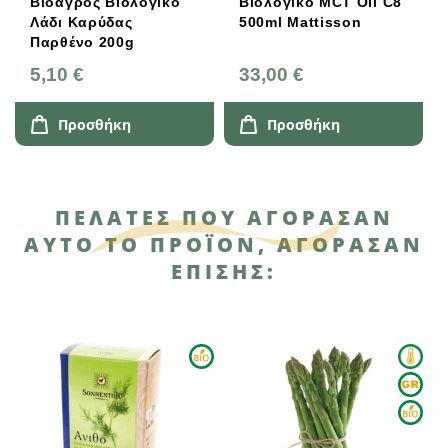
Βιοαγρός Βιολογικό
Βιολογικό MCT Oil C8
Λάδι Καρύδας
500ml Mattisson
Παρθένο 200g
5,10 €
33,00 €
Προσθήκη
Προσθήκη
ΠΕΛΆΤΕΣ ΠΟΥ ΑΓΌΡΑΣΑΝ
ΑΥΤΌ ΤΟ ΠΡΟΪΌΝ, ΑΓΌΡΑΣΑΝ
ΕΠΊΣΗΣ: