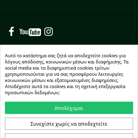
Facebook
YouTube
Instagram
Αυτό το κατάστημα σας ζητά να αποδεχτείτε cookies για
λόγους απόδοσης, κοινωνικών μέσων και διαφήμισης. Τα
social media και τα διαφημιστικά cookies τρίτων
NEWSLETTER
χρησιμοποιούνται για να σας προσφέρουν λειτουργίες
Εγγραφείτε δωρεάν και θα είστε οι πρώτοι που θα
κοινωνικών μέσων και εξατομικευμένες διαφημίσεις.
λάβετε τα νέα μας γύρω από προσφορές, εκπτώσεις
Αποδέχεστε αυτά τα cookies και τη σχετική επεξεργασία
και νέα προϊόντα.
προσωπικών δεδομένων;
Αποδέχομαι
Συμφωνώ με τους
όρους χρήσης
Συνεχίστε χωρίς να αποδεχτείτε