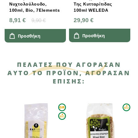
Νυχτολούλουδο,
Της Κυτταρίτιδας
Σώ
100ml, Bio, 7Elements
100ml WELEDA
Pr
8,91 €
29,90 €
18
9,90 €
Προσθήκη
Προσθήκη
ΠΕΛΆΤΕΣ ΠΟΥ ΑΓΌΡΑΣΑΝ
ΑΥΤΌ ΤΟ ΠΡΟΪΌΝ, ΑΓΌΡΑΣΑΝ
ΕΠΊΣΗΣ: