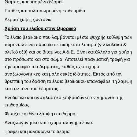
Θαμπό, κουρασμένο δέρμα
Ρυτίδες και ταλαιπωρημένη επιδερμίδα
Δέρμα χωρίς ζωντάνια
Χρήση του ελαίου στην Ομορφιά
Το έλαιο βερίκοκο που λαμβάνεται μέσω ψυχρής έκθλιψη των
πυρήνων είναι πλούσιο σε ακόρεστα λιπαρά (γ-λινολεϊκό &
ολεϊκό οξύ) και σε βιταμίνες Α & Ε. Είναι κατάλληλο για χρήση
στο πρόσωπο και στο σώμα. Αποτελεί πραγματική τροφή για
την ομορφιά του δέρματος, καθώς έχει ισχυρά
αναζωογονητικές και μαλακτικές ιδιότητες. Εκτός από την
θρεπτική του δράση το έλαιο βερίκοκου επαναφέρει τη λάμψη
και τον τόνο του δέρματος .
Ενυδατικό και αναπλαστικό επιβραδύνει την γήρανση της
επιδερμίδας.
Φωτίζει και δίνει λάμψη στο δέρμα .
Αναζωογονητικό και ισχυρά αντιγηραντικό.
Τρέφει και μαλακώνει το δέρμα