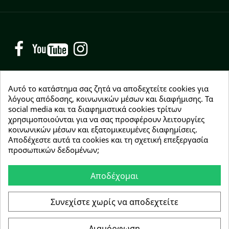
Facebook
YouTube
Instagram
Αυτό το κατάστημα σας ζητά να αποδεχτείτε cookies για
λόγους απόδοσης, κοινωνικών μέσων και διαφήμισης. Τα
social media και τα διαφημιστικά cookies τρίτων
NEWSLETTER
χρησιμοποιούνται για να σας προσφέρουν λειτουργίες
Εγγραφείτε δωρεάν και θα είστε οι πρώτοι που θα
κοινωνικών μέσων και εξατομικευμένες διαφημίσεις.
λάβετε τα νέα μας γύρω από προσφορές, εκπτώσεις
Αποδέχεστε αυτά τα cookies και τη σχετική επεξεργασία
και νέα προϊόντα.
προσωπικών δεδομένων;
Αποδέχομαι
Συμφωνώ με τους
όρους χρήσης
Συνεχίστε χωρίς να αποδεχτείτε
Διαμόρφωση