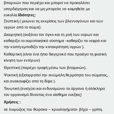
βιταμινών που περιέχει και μπορεί να προκαλέσει
υπερδιέγερση και να μη μπορείτε να κοιμηθείτε με
ευκολία.
Ιδιότητες:
Στυπτική ( μειώνει τις εκκρίσεις των βλεννογόνων και των
υγρών από το σώμα).
Διουρητική (αυξάνει τον όγκο και τη ροή των ούρων και
καθαρίζει το ουροποιητικό σύστημα -καθαρίζει τα νεφρά και
την κύστη-εμποδίζει την κατακράτηση υγρών )
.
Καθαρτική (είναι ένα ήπιο διεγερτικό που προάγει τη φυσική
κίνηση των εντέρων)
Θρεπτική (παρέχει τροφή μέσω των βιταμινών).
Ψυκτική (εξισορροπεί την ανώμαλη θερμότητα του σώματος,
και ανακουφίζει από τη δίψα ).
Τονωτική (ενισχύει και ενδυναμώνει τα όργανα ή ολόκληρο
τον οργανισμό δίνοντας ένα αίσθημα ευεξίας)
Χρήσεις :
σε λοιμώξεις του θώρακα – κρυολογήματα- βήχα – γρίπη.