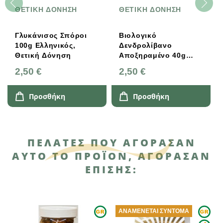
ΘΕΤΙΚΗ ΔΟΝΗΣΗ
ΘΕΤΙΚΗ ΔΟΝΗΣΗ
Γλυκάνισος Σπόροι
Βιολογικό
Β
100g Ελληνικός,
Δενδρολίβανο
30g Ε
Θετική Δόνηση
Αποξηραμένo 40g
Ελληνικό Θετική
2,50 €
2,50 €
2
Δόνηση
Προσθήκη
Προσθήκη
ΠΕΛΆΤΕΣ ΠΟΥ ΑΓΌΡΑΣΑΝ
ΑΥΤΌ ΤΟ ΠΡΟΪΌΝ, ΑΓΌΡΑΣΑΝ
ΕΠΊΣΗΣ:
ΑΝΑΜΈΝΕΤΑΙ ΣΎΝΤΟΜΑ