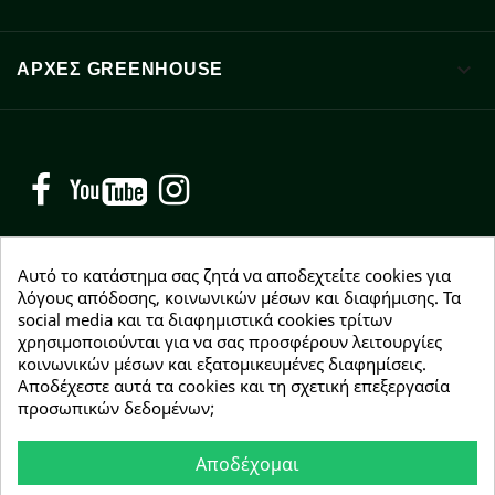

ΑΡΧΈΣ GREENHOUSE
Facebook
YouTube
Instagram
Αυτό το κατάστημα σας ζητά να αποδεχτείτε cookies για
λόγους απόδοσης, κοινωνικών μέσων και διαφήμισης. Τα
social media και τα διαφημιστικά cookies τρίτων
NEWSLETTER
χρησιμοποιούνται για να σας προσφέρουν λειτουργίες
Εγγραφείτε δωρεάν και θα είστε οι πρώτοι που θα
κοινωνικών μέσων και εξατομικευμένες διαφημίσεις.
λάβετε τα νέα μας γύρω από προσφορές, εκπτώσεις
Αποδέχεστε αυτά τα cookies και τη σχετική επεξεργασία
και νέα προϊόντα.
προσωπικών δεδομένων;
Αποδέχομαι
Συμφωνώ με τους
όρους χρήσης