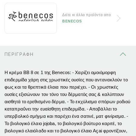
Δείτε κι άλλα προϊόντα απο
BENECOS
ΠΕΡΙΓΡΑΦΗ
Η κρέμα ΒΒ 8 σε 1 της Benecos: - Χαρίζει ομοιόμορφη
επιδερμίδα χάρη στις χρωστικές ουσίες που αντανακλούν το
φως και τα θρεπτικά έλαια που περιέχει. - Οι χρωστικές
ουσίες εξισώνουν τον τόνο του δέρματός σας & καλύπτουν
αισθητά το ερεθισμένο δέρμα. - Το εκχύλισμα σπόρων ροδιού
καταπραΰνει την ευαίσθητη επιδερμίδα. - Αποβάλλει το
υπερβολικό σμήγμα και παρέχει ένα σατινέ, ματ φινίρισμα. -
Το βιολογικό έλαιο jojoba, το βιολογικό βούτυρο καριτέ, το
βιολογικό ελαιόλαδο και το βιολογικό έλαιο Açai φροντίζουν,