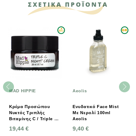
ΣΧΕΤΙΚΑ ΠΡΟΪΟΝΤΑ
MAD HIPPIE
Aeolis
Κρέμα Προσώπου
Ενυδατικό Face Mist
Νυκτός Τριπλής
Με Νερολί 100ml
Βιταμίνης C / Triple C
Aeolis
Night Cream 20ml Bio,
19,44 €
9,40 €
Mad Hippie