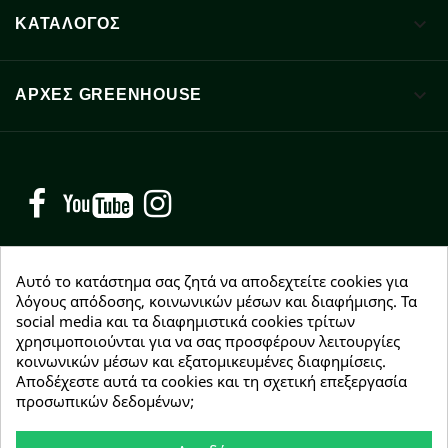

ΚΑΤΑΛΟΓΟΣ

ΑΡΧΈΣ GREENHOUSE
Facebook
YouTube
Instagram
Αυτό το κατάστημα σας ζητά να αποδεχτείτε cookies για
λόγους απόδοσης, κοινωνικών μέσων και διαφήμισης. Τα
social media και τα διαφημιστικά cookies τρίτων
NEWSLETTER
χρησιμοποιούνται για να σας προσφέρουν λειτουργίες
Εγγραφείτε δωρεάν και θα είστε οι πρώτοι που θα
κοινωνικών μέσων και εξατομικευμένες διαφημίσεις.
λάβετε τα νέα μας γύρω από προσφορές, εκπτώσεις
Αποδέχεστε αυτά τα cookies και τη σχετική επεξεργασία
και νέα προϊόντα.
προσωπικών δεδομένων;