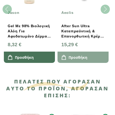
Jason
Aeolis
Gel Με 98% Βιολογική
After Sun Ultra
Αλόη Για
Καταπραϋντική &
Αφυδατωμένο Δέρμα
Επανορθωτική Κρέμα
115ml, Jason
Με Βιολογική Αλόη,
8,32 €
15,29 €
Ρόδι & Φύλλα Ελιάς
150ml Aeolis
Προσθήκη
Προσθήκη
ΠΕΛΆΤΕΣ ΠΟΥ ΑΓΌΡΑΣΑΝ
ΑΥΤΌ ΤΟ ΠΡΟΪΌΝ, ΑΓΌΡΑΣΑΝ
ΕΠΊΣΗΣ: