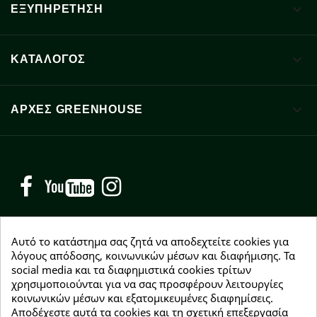

ΕΞΥΠΗΡΕΤΗΣΗ

ΚΑΤΑΛΟΓΟΣ

ΑΡΧΈΣ GREENHOUSE
Facebook
YouTube
Instagram
Αυτό το κατάστημα σας ζητά να αποδεχτείτε cookies για
λόγους απόδοσης, κοινωνικών μέσων και διαφήμισης. Τα
NEWSLETTER
social media και τα διαφημιστικά cookies τρίτων
χρησιμοποιούνται για να σας προσφέρουν λειτουργίες
Εγγραφείτε δωρεάν και θα είστε οι πρώτοι που θα
κοινωνικών μέσων και εξατομικευμένες διαφημίσεις.
λάβετε τα νέα μας γύρω από προσφορές, εκπτώσεις
Αποδέχεστε αυτά τα cookies και τη σχετική επεξεργασία