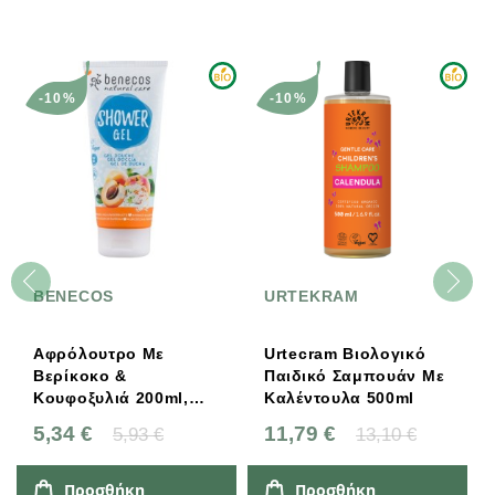
-10%
-10%
BENECOS
URTEKRAM
Αφρόλουτρο Με
Urtecram Βιολογικό
Βερίκοκο &
Παιδικό Σαμπουάν Με
Κουφοξυλιά 200ml,
Καλέντουλα 500ml
Bio, Benecos
5,34 €
11,79 €
5,93 €
13,10 €
Προσθήκη
Προσθήκη