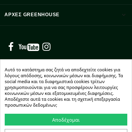

ΑΡΧΈΣ GREENHOUSE
Facebook
YouTube
Instagram
Αυτό το κατάστημα σας ζητά να αποδεχτείτε cookies για
λόγους απόδοσης, κοινωνικών μέσων και διαφήμισης. Τα
NEWSLETTER
social media και τα διαφημιστικά cookies τρίτων
χρησιμοποιούνται για να σας προσφέρουν λειτουργίες
Εγγραφείτε δωρεάν και θα είστε οι πρώτοι που θα
κοινωνικών μέσων και εξατομικευμένες διαφημίσεις.
λάβετε τα νέα μας γύρω από προσφορές, εκπτώσεις
Αποδέχεστε αυτά τα cookies και τη σχετική επεξεργασία
και νέα προϊόντα.
προσωπικών δεδομένων;
Αποδέχομαι
Συμφωνώ με τους
όρους χρήσης