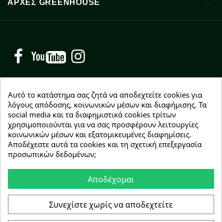

ΑΡΧΈΣ GREENHOUSE
Facebook
YouTube
Instagram
Αυτό το κατάστημα σας ζητά να αποδεχτείτε cookies για
λόγους απόδοσης, κοινωνικών μέσων και διαφήμισης. Τα
social media και τα διαφημιστικά cookies τρίτων
NEWSLETTER
χρησιμοποιούνται για να σας προσφέρουν λειτουργίες
Εγγραφείτε δωρεάν και θα είστε οι πρώτοι που θα
κοινωνικών μέσων και εξατομικευμένες διαφημίσεις.
λάβετε τα νέα μας γύρω από προσφορές, εκπτώσεις
Αποδέχεστε αυτά τα cookies και τη σχετική επεξεργασία
και νέα προϊόντα.
προσωπικών δεδομένων;
Αποδέχομαι
Συμφωνώ με τους
όρους χρήσης
Συνεχίστε χωρίς να αποδεχτείτε