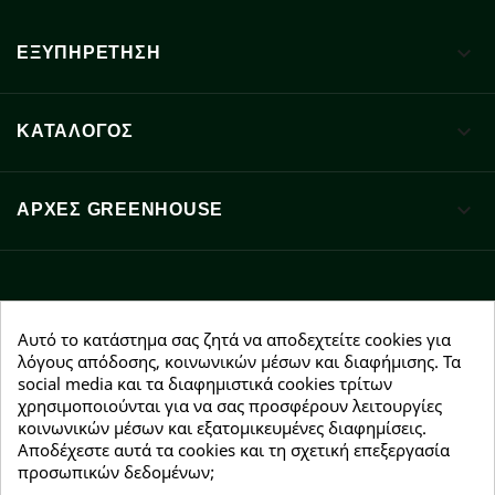

ΕΞΥΠΗΡΕΤΗΣΗ

ΚΑΤΑΛΟΓΟΣ

ΑΡΧΈΣ GREENHOUSE
Facebook
YouTube
Instagram
Αυτό το κατάστημα σας ζητά να αποδεχτείτε cookies για
λόγους απόδοσης, κοινωνικών μέσων και διαφήμισης. Τα
social media και τα διαφημιστικά cookies τρίτων
χρησιμοποιούνται για να σας προσφέρουν λειτουργίες
κοινωνικών μέσων και εξατομικευμένες διαφημίσεις.
Αποδέχεστε αυτά τα cookies και τη σχετική επεξεργασία
NEWSLETTER
προσωπικών δεδομένων;
Εγγραφείτε δωρεάν και θα είστε οι πρώτοι που θα