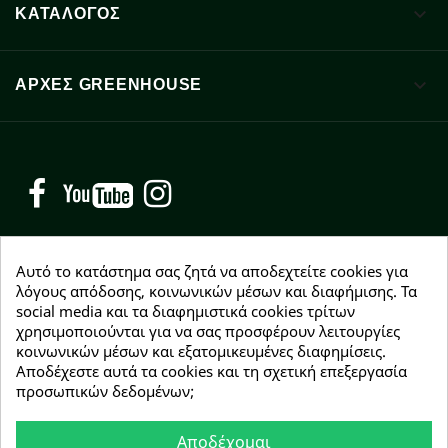

ΚΑΤΑΛΟΓΟΣ

ΑΡΧΈΣ GREENHOUSE
Facebook
YouTube
Instagram
Αυτό το κατάστημα σας ζητά να αποδεχτείτε cookies για
λόγους απόδοσης, κοινωνικών μέσων και διαφήμισης. Τα
social media και τα διαφημιστικά cookies τρίτων
NEWSLETTER
χρησιμοποιούνται για να σας προσφέρουν λειτουργίες
Εγγραφείτε δωρεάν και θα είστε οι πρώτοι που θα
κοινωνικών μέσων και εξατομικευμένες διαφημίσεις.
λάβετε τα νέα μας γύρω από προσφορές, εκπτώσεις
Αποδέχεστε αυτά τα cookies και τη σχετική επεξεργασία
και νέα προϊόντα.
προσωπικών δεδομένων;
Αποδέχομαι