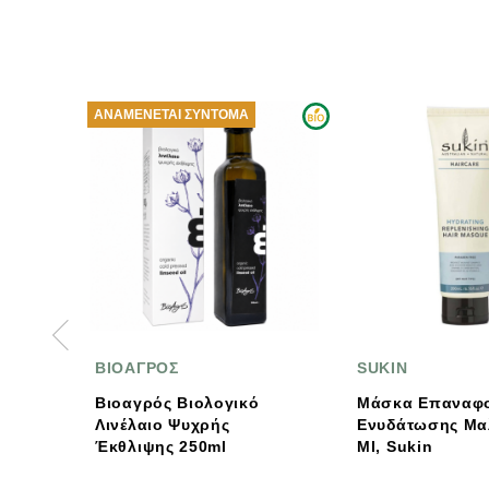
ΑΜΈΝΕΤΑΙ ΣΎΝΤΟΜΑ
ΟΑΓΡΟΣ
SUKIN
οαγρός Βιολογικό
Μάσκα Επαναφοράς
νέλαιο Ψυχρής
Ενυδάτωσης Μαλλιών, 200
Έκθλιψης 250ml
Ml, Sukin