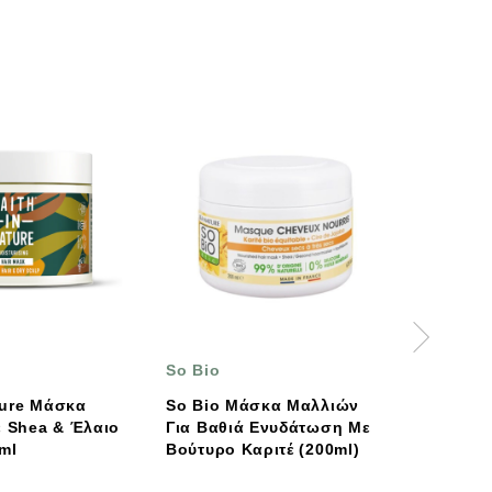
So Bio
PULPE DE VIE
So Bio Μάσκα Μαλλιών
Pulpe De Vie Μάσκα
ο
Για Βαθιά Ενυδάτωση Με
Μαλλιών Θρέψης 
Βούτυρο Καριτέ (200ml)