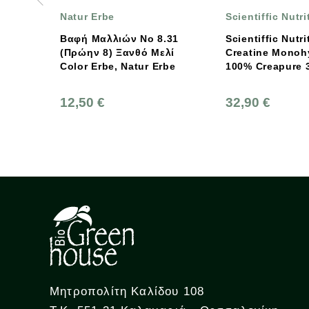
atur Erbe
Scientiffic Nutrition
αφή Μαλλιών Νο 8.31
Scientiffic Nutrition
ρώην 8) Ξανθό Μελί
Creatine Monohydrate
olor Erbe, Natur Erbe
100% Creapure 300g
2,50 €
32,90 €
Μητροπολίτη Καλίδου 108