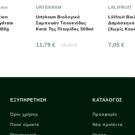
URTEKRAM
LIILIFRUIT
Urtekram Βιολογικό
Lilifruit Βιολογικά
Σαμπουάν Τσουκνίδας
Δαμάσκηνα Αποξηραμέν
Κατά Της Πιτυρίδας 500ml
(χωρίς Κουκούτσι) 150g
11,79 €
7,05 €
13,10 €
ΕΞΥΠΗΡΕΤΗΣΗ
ΚΑΤΑΛΟΓΟΣ
Όροι χρήσης
Προσφορές
Ποιοί είμαστε
Νέα προϊόντα
Μεταφορικά
Vegan