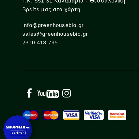
Τ.Κ. 551 31 Καλαμαριά - Θεσσαλονίκη
Βρείτε μας στο χάρτη
info@greenhousebio.gr
sales@greenhousebio.gr
2310 413 795
Facebook
YouTube
Instagram