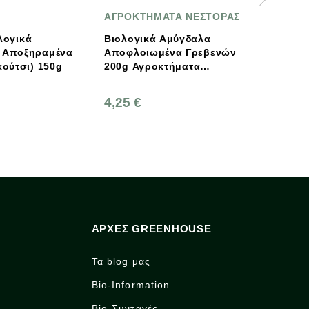
ΑΓΡΟΚΤΗΜΑΤΑ ΝΕΣΤΟΡΑΣ
Rapunzel
Βιολογικά Αμύγδαλα
Rapunzel Βιολογικό 
α
Αποφλοιωμένα Γρεβενών
Μπασμάτι Λευκό 50
200g Αγροκτήματα
Νέστορας
4,25 €
6,00 €
ΑΡΧΈΣ GREENHOUSE
Τα blog μας
Bio-Information
Bio-Συνταγές