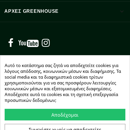

ΑΡΧΈΣ GREENHOUSE
Facebook
YouTube
Instagram
Αυτό το κατάστημα σας ζητά να αποδεχτείτε cookies για
λόγους απόδοσης, κοινωνικών μέσων και διαφήμισης. Τα
social media και τα διαφημιστικά cookies τρίτων
NEWSLETTER
χρησιμοποιούνται για να σας προσφέρουν λειτουργίες
Εγγραφείτε δωρεάν και θα είστε οι πρώτοι που θα
κοινωνικών μέσων και εξατομικευμένες διαφημίσεις.
λάβετε τα νέα μας γύρω από προσφορές, εκπτώσεις
Αποδέχεστε αυτά τα cookies και τη σχετική επεξεργασία
και νέα προϊόντα.
προσωπικών δεδομένων;
Αποδέχομαι
Συμφωνώ με τους
όρους χρήσης
Συνεχίστε χωρίς να αποδεχτείτε